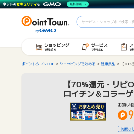
無料診断
ショッピング
サービス
ア
で貯める
で貯める
で
ポイントタウンTOP
ショッピングで貯める
健康食品
【70
【70%還元・リピ
ロイチン＆コラーゲ
お買い
9
何度で