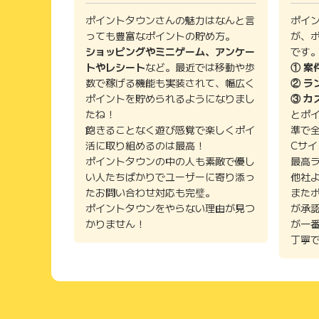
ポイントタウンさんの魅力はなんと言
ポイ
っても豊富なポイントの貯め方。
が、
ショッピングやミニゲーム、アンケー
です
トやレシート
など。最近では移動や歩
① 案
数で稼げる機能も実装されて、幅広く
② ラ
ポイントを貯められるようになりまし
③ カ
たね！
とポ
飽きることなく遊び感覚で楽しくポイ
準で
活に取り組めるのは最高！
Cサ
ポイントタウンの中の人も素敵で優し
最高
い人たちばかりでユーザーに寄り添っ
他社
たお問い合わせ対応も完璧。
また
ポイントタウンをやらない理由が見つ
が承
かりません！
が一
丁寧