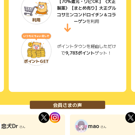
【70%還元・リピOK】《大正
製薬》【まとめ売り】大正グル
コサミンコンドロイチン＆コラ
ーゲン
を利用
ポイントタウンを経由しただけ
で
9,783ポイント
ゲット！
会員さまの声
忠犬Dr
mao
さん
さん