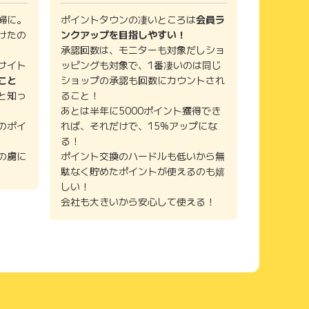
婦に。
ポイントタウンの凄いところは
会員ラ
けたの
ンクアップを目指しやすい！
承認回数は、モニターも対象だしショ
サイト
ッピングも対象で、1番凄いのは同じ
こと
ショップの承認も回数にカウントされ
と知っ
ること！
あとは半年に5000ポイント獲得でき
のポイ
れば、それだけで、15%アップにな
る！
の虜に
ポイント交換のハードルも低いから無
駄なく貯めたポイントが使えるのも嬉
しい！
会社も大きいから安心して使える！