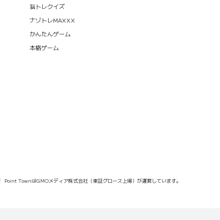
脳トレクイズ
ナゾトレMAXXX
かんたんゲーム
本格ゲーム
報
Point TownはGMOメディア株式会社（東証グロース上場）が運営しています。