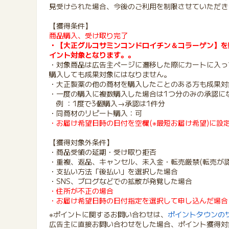
見受けられた場合、今後のご利用を制限させていただき
【獲得条件】
商品購入、受け取り完了
・【大正グルコサミンコンドロイチン＆コラーゲン】を
イント対象となります。
。
・対象商品は広告主ページに遷移した際にカートに入っ
購入しても成果対象にはなりません。
・大正製薬の他の商材を購入したことのある方も成果対
・一度の購入に複数購入した場合は1つ分のみの承認に
例 ：1度で3個購入→承認は1件分
・同商材のリピート購入：可
・お届け希望日時の日付を空欄(※最短お届け希望)に設
【獲得対象外条件】
・商品受領の延期・受け取り拒否
・重複、返品、キャンセル、未入金・転売厳禁(転売が
・支払い方法「後払い」を選択した場合
・SNS、ブログなどでの拡散が発覚した場合
・住所が不正の場合
・お届け希望日時の日付指定を選択して申し込んだ場合
※ポイントに関するお問い合わせは、
ポイントタウンの
広告主に直接お問い合わせをした場合、ポイント獲得対