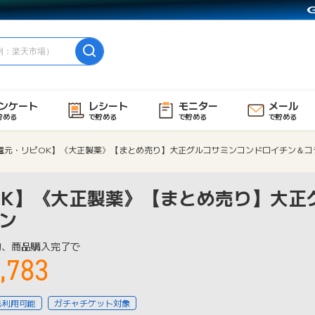
ンケート
レシート
モニター
メール
貯める
で貯める
で貯める
で貯める
%還元・リピOK】《大正製薬》【まとめ売り】大正グルコサミンコンドロイチン＆コ
OK】《大正製薬》【まとめ売り】大正
ン
物、商品購入完了で
,783
も利用可能
ガチャチケット対象