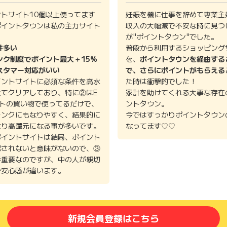
ントサイト10個以上使ってます
妊娠を機に仕事を辞めて専業主
ポイントタウンは私の主力サイト
収入の大幅減で不安な時に見つ
。
が"ポイントタウン"でした。
件多い
普段から利用するショッピング
ンク制度でポイント最大＋15%
を、
ポイントタウンを経由する
スタマー対応がいい
で、さらにポイントがもらえる
イントサイトに必須な条件を高水
た時は衝撃的でした！
全てクリアしており、特に②はE
家計を助けてくれる大事な存在
イトの買い物で使ってるだけで、
ントタウン。
ランクにもなりやすく、結果的に
今ではすっかりポイントタウン
より高還元になる事が多いです。
なってます♡♡
ポイントサイトは結局、ポイント
認されないと意味がないので、③
番重要なのですが、中の人が親切
で安心感が違います。
新規会員登録はこちら