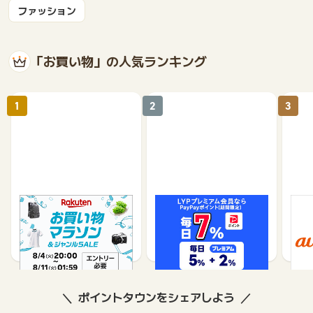
ファッション
「お買い物」の人気ランキング
1
2
3
楽天市場
Yahoo!ショッピング
au 
（旧：
1%
1%
ポイントタウンをシェアしよう