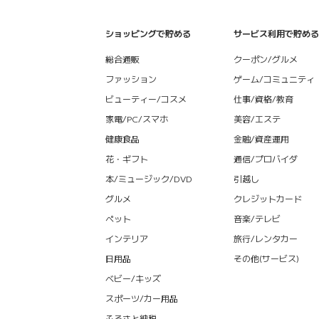
ショッピングで貯める
サービス利用で貯める
総合通販
クーポン/グルメ
ファッション
ゲーム/コミュニティ
ビューティー/コスメ
仕事/資格/教育
家電/PC/スマホ
美容/エステ
健康食品
金融/資産運用
花・ギフト
通信/プロバイダ
本/ミュージック/DVD
引越し
グルメ
クレジットカード
ペット
音楽/テレビ
インテリア
旅行/レンタカー
日用品
その他(サービス)
ベビー/キッズ
スポーツ/カー用品
ふるさと納税