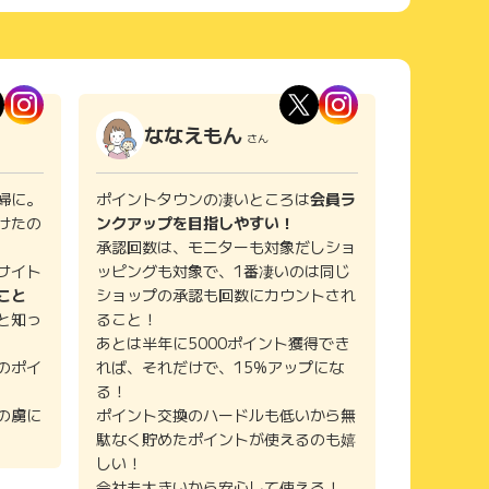
ななえもん
さん
婦に。
ポイントタウンの凄いところは
会員ラ
けたの
ンクアップを目指しやすい！
承認回数は、モニターも対象だしショ
サイト
ッピングも対象で、1番凄いのは同じ
こと
ショップの承認も回数にカウントされ
と知っ
ること！
あとは半年に5000ポイント獲得でき
のポイ
れば、それだけで、15%アップにな
る！
の虜に
ポイント交換のハードルも低いから無
駄なく貯めたポイントが使えるのも嬉
しい！
会社も大きいから安心して使える！