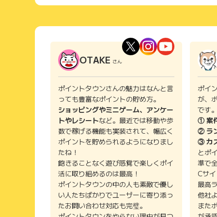
OTAKE
さん
ポイントタウンさんの魅力はなんと言
ポイ
っても豊富なポイントの貯め方。
が、
ショッピングやミニゲーム、アンケー
です
トやレシート
など。最近では移動や歩
① 案
数で稼げる機能も実装されて、幅広く
② ラ
ポイントを貯められるようになりまし
③ カ
たね！
とポ
飽きることなく遊び感覚で楽しくポイ
準で
活に取り組めるのは最高！
Cサ
ポイントタウンの中の人も素敵で優し
最高
い人たちばかりでユーザーに寄り添っ
他社
たお問い合わせ対応も完璧。
また
ポイントタウンをやらない理由が見つ
が承