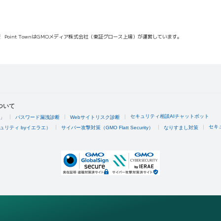
報
Point TownはGMOメディア株式会社（東証グロース上場）が運営しています。
ついて
セキュリティ相談AIチャットボット
4」
パスワード漏洩診断
Webサイトリスク診断
セキ
ュリティ byイエラエ）
サイバー攻撃対策（GMO Flatt Security）
なりすまし対策