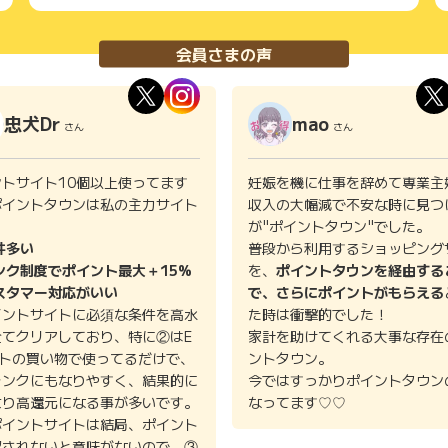
会員さまの声
忠犬Dr
mao
さん
さん
ントサイト10個以上使ってます
妊娠を機に仕事を辞めて専業主
ポイントタウンは私の主力サイト
収入の大幅減で不安な時に見つ
。
が"ポイントタウン"でした。
件多い
普段から利用するショッピング
ンク制度でポイント最大＋15%
を、
ポイントタウンを経由する
スタマー対応がいい
で、さらにポイントがもらえる
イントサイトに必須な条件を高水
た時は衝撃的でした！
全てクリアしており、特に②はE
家計を助けてくれる大事な存在
イトの買い物で使ってるだけで、
ントタウン。
ランクにもなりやすく、結果的に
今ではすっかりポイントタウン
より高還元になる事が多いです。
なってます♡♡
ポイントサイトは結局、ポイント
認されないと意味がないので、③