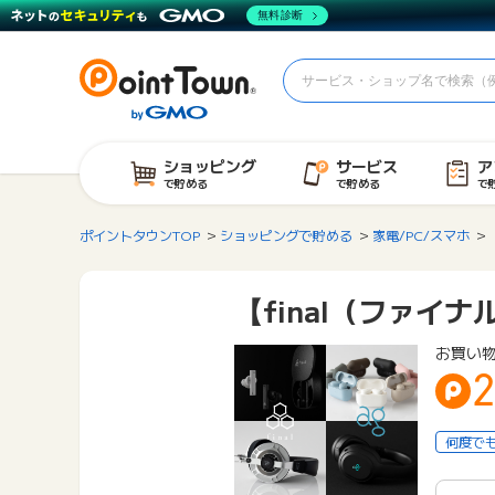
無料診断
ショッピング
サービス
ア
で貯める
で貯める
で
ポイントタウンTOP
ショッピングで貯める
家電/PC/スマホ
【final（ファ
お買い
2
何度で