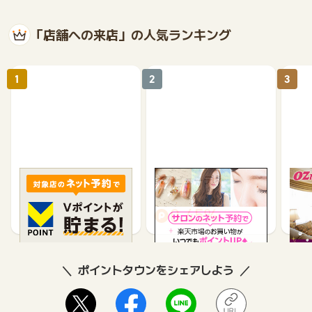
「店舗への来店」の人気ランキング
1
2
3
食べログ
楽天ビューティ
「O
ル）
ービ
85
0.45%
ポイントタウンをシェアしよう