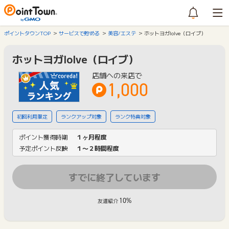
ポイントタウンTOP
サービスで貯める
美容/エステ
ホットヨガloIve（ロイブ）
ホットヨガloIve（ロイブ）
店舗への来店で
1,000
初回利用限定
ランクアップ対象
ランク特典対象
ポイント獲得時期
１ヶ月程度
予定ポイント反映
１〜２時間程度
すでに終了しています
10%
友達紹介