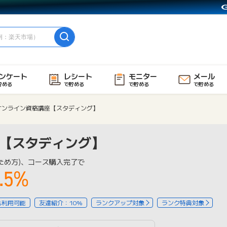
ンケート
レシート
モニター
メール
貯める
で貯める
で貯める
で貯める
オンライン資格講座【スタディング】
【スタディング】
ため方)、コース購入完了で
.5%
も利用可能
友達紹介：10%
ランクアップ対象
ランク特典対象