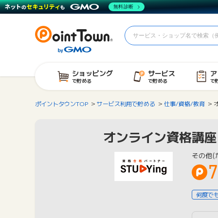
無料診断
ショッピング
サービス
ア
で貯める
で貯める
で
ポイントタウンTOP
サービス利用で貯める
仕事/資格/教育
オンライン資格講座
その他(
7
何度で