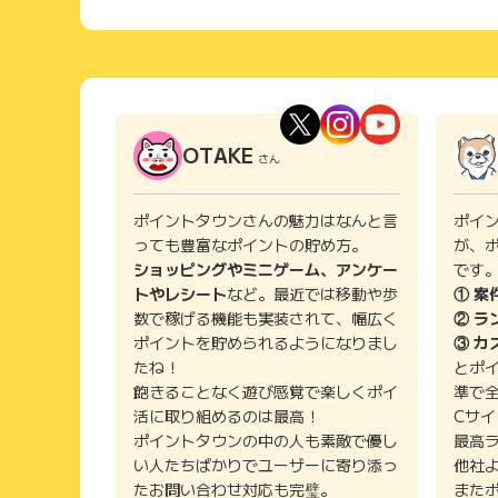
OTAKE
さん
ポイントタウンさんの魅力はなんと言
ポイ
っても豊富なポイントの貯め方。
が、
ショッピングやミニゲーム、アンケー
です
トやレシート
など。最近では移動や歩
① 案
数で稼げる機能も実装されて、幅広く
② ラ
ポイントを貯められるようになりまし
③ カ
たね！
とポ
飽きることなく遊び感覚で楽しくポイ
準で
活に取り組めるのは最高！
Cサ
ポイントタウンの中の人も素敵で優し
最高
い人たちばかりでユーザーに寄り添っ
他社
たお問い合わせ対応も完璧。
また