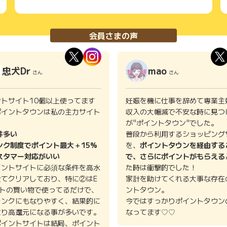
会員さまの声
忠犬Dr
mao
さん
さん
ントサイト10個以上使ってます
妊娠を機に仕事を辞めて専業主
ポイントタウンは私の主力サイト
収入の大幅減で不安な時に見つ
。
が"ポイントタウン"でした。
件多い
普段から利用するショッピング
ンク制度でポイント最大＋15%
を、
ポイントタウンを経由する
スタマー対応がいい
で、さらにポイントがもらえる
イントサイトに必須な条件を高水
た時は衝撃的でした！
全てクリアしており、特に②はE
家計を助けてくれる大事な存在
イトの買い物で使ってるだけで、
ントタウン。
ランクにもなりやすく、結果的に
今ではすっかりポイントタウン
より高還元になる事が多いです。
なってます♡♡
ポイントサイトは結局、ポイント