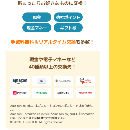
貯まったらお好きなものに交換！
現金
他社ポイント
現金マネー
ギフト券
手数料無料＆リアルタイム交換
も多数！
現金や電子マネーなど
40種類以上の交換先！
Amazon.co.jpは、本プロモーションのスポンサーではありませ
ん。
Amazon、Amazon.co.jpおよびAmazon.co.jpのロゴはAmazon.
com, inc.またはその関連会社の商標です。
© 2026 iTunes K.K. All rights reserved.