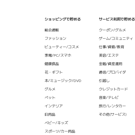
ショッピングで貯める
サービス利用で貯める
総合通販
クーポン/グルメ
ファッション
ゲーム/コミュニティ
ビューティー/コスメ
仕事/資格/教育
家電/PC/スマホ
美容/エステ
健康食品
金融/資産運用
花・ギフト
通信/プロバイダ
本/ミュージック/DVD
引越し
グルメ
クレジットカード
ペット
音楽/テレビ
インテリア
旅行/レンタカー
日用品
その他(サービス)
ベビー/キッズ
スポーツ/カー用品