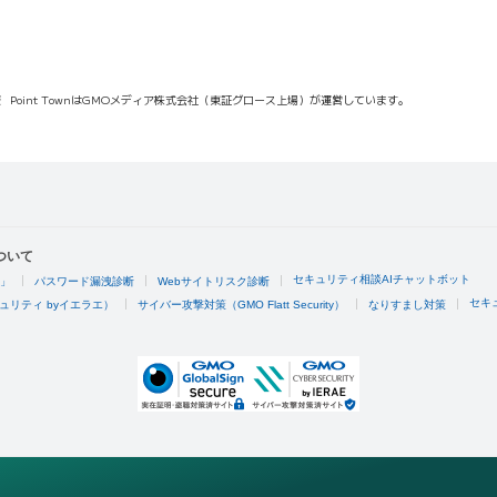
報
Point TownはGMOメディア株式会社（東証グロース上場）が運営しています。
ついて
セキュリティ相談AIチャットボット
4」
パスワード漏洩診断
Webサイトリスク診断
セキ
ュリティ byイエラエ）
サイバー攻撃対策（GMO Flatt Security）
なりすまし対策