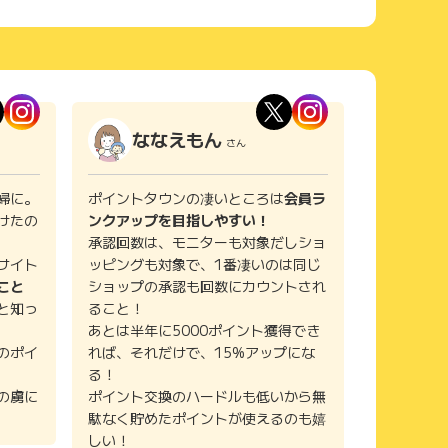
ななえもん
さん
婦に。
ポイントタウンの凄いところは
会員ラ
けたの
ンクアップを目指しやすい！
承認回数は、モニターも対象だしショ
サイト
ッピングも対象で、1番凄いのは同じ
こと
ショップの承認も回数にカウントされ
と知っ
ること！
あとは半年に5000ポイント獲得でき
のポイ
れば、それだけで、15%アップにな
る！
の虜に
ポイント交換のハードルも低いから無
駄なく貯めたポイントが使えるのも嬉
しい！