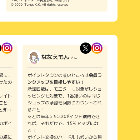
© 2026 iTunes K.K. All rights reserved.
ななえもん
さん
婦に。
ポイントタウンの凄いところは
会員ラ
けたの
ンクアップを目指しやすい！
承認回数は、モニターも対象だしショ
サイト
ッピングも対象で、1番凄いのは同じ
こと
ショップの承認も回数にカウントされ
と知っ
ること！
あとは半年に5000ポイント獲得でき
のポイ
れば、それだけで、15%アップにな
る！
の虜に
ポイント交換のハードルも低いから無