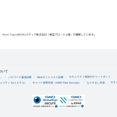
報
Point TownはGMOメディア株式会社（東証グロース上場）が運営しています。
ついて
セキュリティ相談AIチャットボット
4」
パスワード漏洩診断
Webサイトリスク診断
セキ
ュリティ byイエラエ）
サイバー攻撃対策（GMO Flatt Security）
なりすまし対策