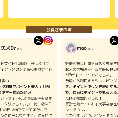
会員さまの声
忠犬Dr
mao
さん
さん
ントサイト10個以上使ってます
妊娠を機に仕事を辞めて専業主
ポイントタウンは私の主力サイト
収入の大幅減で不安な時に見つ
。
が"ポイントタウン"でした。
件多い
普段から利用するショッピング
ンク制度でポイント最大＋15%
を、
ポイントタウンを経由する
スタマー対応がいい
で、さらにポイントがもらえる
イントサイトに必須な条件を高水
た時は衝撃的でした！
全てクリアしており、特に②はE
家計を助けてくれる大事な存在
イトの買い物で使ってるだけで、
ントタウン。
ランクにもなりやすく、結果的に
今ではすっかりポイントタウン