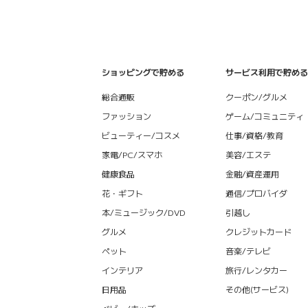
ショッピングで貯める
サービス利用で貯める
総合通販
クーポン/グルメ
ファッション
ゲーム/コミュニティ
ビューティー/コスメ
仕事/資格/教育
家電/PC/スマホ
美容/エステ
健康食品
金融/資産運用
花・ギフト
通信/プロバイダ
本/ミュージック/DVD
引越し
グルメ
クレジットカード
ペット
音楽/テレビ
インテリア
旅行/レンタカー
日用品
その他(サービス)