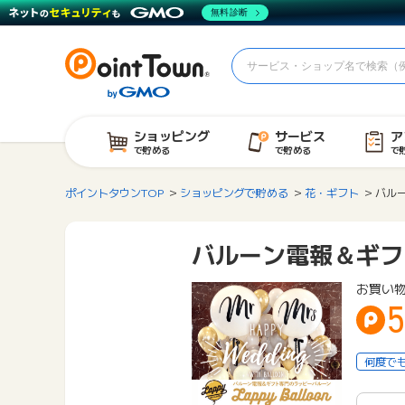
無料診断
ショッピング
サービス
ア
で貯める
で貯める
で
ポイントタウンTOP
ショッピングで貯める
花・ギフト
バルー
バルーン電報＆ギフト
お買い
何度で