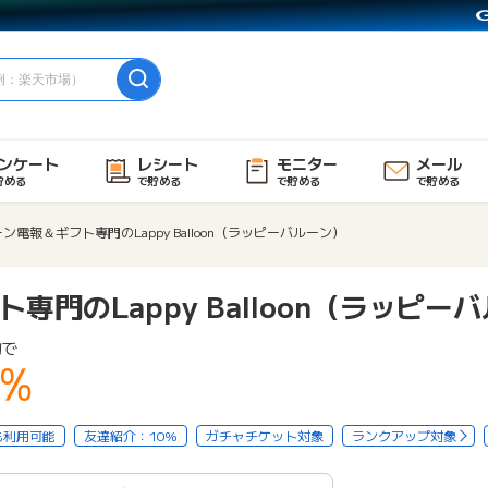
ンケート
レシート
モニター
メール
貯める
で貯める
で貯める
で貯める
ン電報＆ギフト専門のLappy Balloon（ラッピーバルーン）
専門のLappy Balloon（ラッピー
物で
5%
も利用可能
友達紹介：10%
ガチャチケット対象
ランクアップ対象