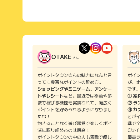
OTAKE
さん
ポイントタウンさんの魅力はなんと言
ポイ
っても豊富なポイントの貯め方。
が、
ショッピングやミニゲーム、アンケー
です
トやレシート
など。最近では移動や歩
① 案
数で稼げる機能も実装されて、幅広く
② ラ
ポイントを貯められるようになりまし
③ カ
たね！
とポ
飽きることなく遊び感覚で楽しくポイ
準で
活に取り組めるのは最高！
Cサ
ポイントタウンの中の人も素敵で優し
最高