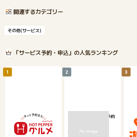
関連するカテゴリー
その他(サービス)
「サービス予約・申込」の人気ランキング
1
2
3
【ホットペッパーグル
楽天ぐるなびネット予約
じゃ
メ】レストラン予約
85
80