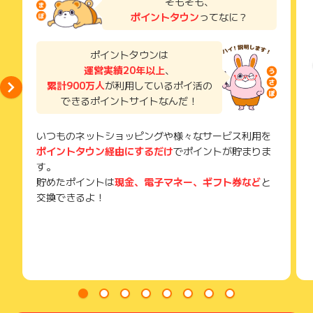
そもそも、
了などのメールは、ポイント獲得するまで必ず保管してくださ
ポイントタウン
ってなに？
い。
獲得待ち・獲得失敗の状態でお問い合わせされる際に、該当の
メールを送っていただく場合がございます。
ポイントタウンは
そのため、紛失・破棄された場合は対応いたしかねますので、
運営実績20年以上
、
ご注意ください。
累計900万人
が利用しているポイ活の
(※) SafariやChromeなどwebサイトを表示するアプリのこと
できるポイントサイトなんだ！
いつものネットショッピングや様々なサービス利用を
ポイントタウン経由にするだけ
でポイントが貯まりま
す。
貯めたポイントは
現金、電子マネー、ギフト券など
と
交換できるよ！