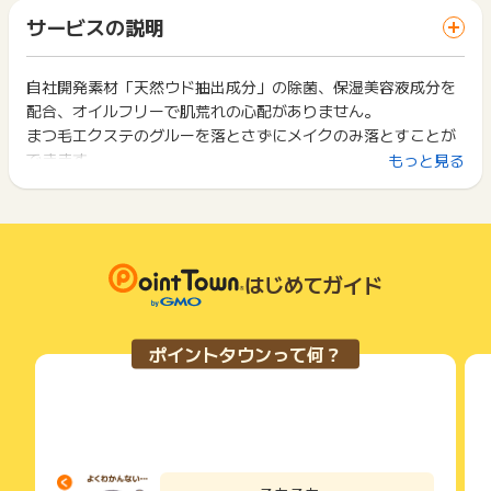
「 ショッピングでポイントGET 」ボタンを押した時とサービ
・代引きにて注文された場合
一部のサービスにつきましては、1商品につき10円単位の金額
サービスの説明
ス・お買い物利用時で、デバイス・ブラウザが異なる場合はポ
は切り捨てとなります。
※ポイントに関するお問い合わせは、
ポイントタウンのサポート
イント獲得ができません。
ポイント獲得が1ポイント未満のものは切り捨てとなり、ポイ
までお問い合わせください。ポイントについて、広告主に直接
ント履歴には記載されません。
自社開発素材「天然ウド抽出成分」の除菌、保湿美容液成分を
2回以上同じお買い物・サービスをご利用される場合は、毎回
お問い合わせをした場合、ポイント獲得対象外となる場合がご
原則として広告主側のポイント等を利用して支払われた金額分
配合、オイルフリーで肌荒れの心配がありません。
ポイントタウンに戻り、「 ショッピングでポイントGET 」ボ
ざいます。
につきましては、ポイントタウンのポイント獲得の対象には含
タンを押してからご利用ください。
まつ毛エクステのグルーを落とさずにメイクのみ落とすことが
まれません。
できます。
もっと見る
広告主が運営しているサービスの都合もしくは会員様の都合で
下記の事項に該当する場合、広告主側で対象外とみなし、「獲
商品の交換や一部でもキャンセルされた場合、ポイントが無効
得無効」となる可能性があります。
になる可能性もございます。
・同一端末や同一世帯で、繰り返し利用不可のサービス・お買
各サービス・お買い物の獲得ポイントや獲得条件、キャンペー
い物を複数回ご利用された場合
ン期間が予告なしに変更される場合がございますが、ご利用さ
・他のポイントサイトや比較サイト、検索サイトなどを経由し
れた時点の条件が適用されます。
て一度でも同サービス・お買い物を利用されたことがある場合
はじめてガイド
条件を達成しているかどうかは各広告主ではなく、代理店が行
ご利用前には、Cookieの削除をおこなっていただくことを推奨
っているため、広告主はポイントに関する詳細を把握しており
します。
ません。
ポイントタウンって何？
そのため、ポイントタウンのポイントに関するお問い合わせを
サービス・お買い物利用時にお電話など2つ以上の申し込み方
広告主様に直接行わないようお願いいたします。
法がある場合、必ずサイト上のWEBフォームからお申し込みく
掲載中のプログラムの掲載終了日はあくまで予定となってお
ださい。
り、急遽終了となる場合がございます。
各サービス・お買い物に掲載されている獲得条件を必ずよくお
広告に遷移しない場合は掲載が終了となっておりポイントが獲
読みください。
得できませんので、ご注意くださいませ。
お申し込みやお買い物後、利用したサイトから送られる購入完