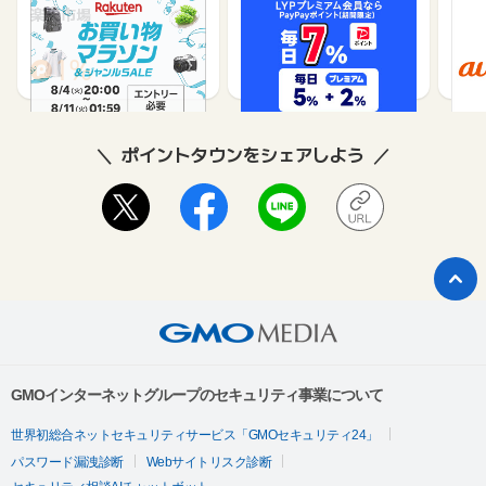
楽天市場
Yahoo!ショッピング
au 
（旧：
1%
1%
ポイントタウンをシェアしよう
GMOインターネットグループのセキュリティ事業について
世界初総合ネットセキュリティサービス「GMOセキュリティ24」
パスワード漏洩診断
Webサイトリスク診断