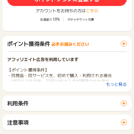
アカウントをお持ちの方は
こちら
10%
友達紹介
ガチャチケット対象
ポイント獲得条件
必ずお読みください
アフィリエイト広告を利用しています
【ポイント獲得条件】
・同商品・同サービスを、初めて購入・利用される場合
・WEBでご注文後、30日以内の入金が確認された場合
もっと見る
※複数個購入された場合もポイント獲得報酬は一律です。
・対象商品：「ウドエッセンスリキッドクレンジング」
利用条件
【ポイント獲得対象外条件】
「 ショッピングでポイントGET 」ボタンから広告主サイトを
・いたずら・返品・不正・重複注文・キャンセルされた場合
訪問し、ご利用ください。
・同一世帯、住所、IPで複数お申し込みの場合
サイトに移動してからお申し込みやお買い物が完了するまでの
・商品受領の延期や受取拒否された場合
注意事項
間に、同じブラウザ（※）で他のサイトに移動した場合はポイン
・返金保証を利用された場合
ポイントの獲得の対象となるのは、税抜き・送料抜き価格とな
ト獲得ができません。
・転売目的等と判断されるポイント獲得の場合
ります。