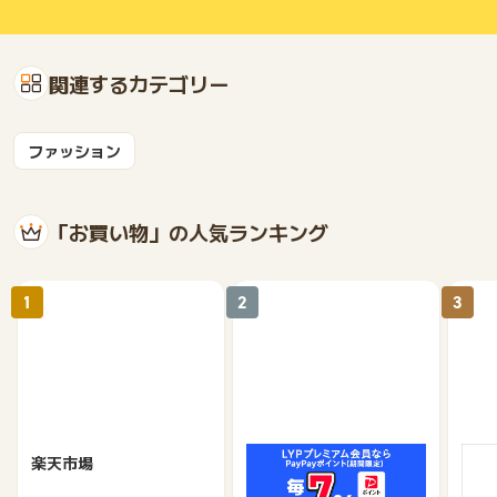
関連するカテゴリー
ファッション
「お買い物」の人気ランキング
1
2
3
楽天市場
Yahoo!ショッピング
au 
（旧：