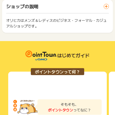
※ポイントに関するお問い合わせは、
ポイントタウンのサポート
「 ショッピングでポイントGET 」ボタンを押した時とサービ
一部のサービスにつきましては、1商品につき10円単位の金額
ショップの説明
までお問い合わせください。ポイントについて、広告主に直接
ス・お買い物利用時で、デバイス・ブラウザが異なる場合はポ
は切り捨てとなります。
お問い合わせをした場合、ポイント獲得対象外となる場合がご
イント獲得ができません。
ポイント獲得が1ポイント未満のものは切り捨てとなり、ポイ
ざいます。
ント履歴には記載されません。
オリヒカはメンズ＆レディスのビジネス・フォーマル・カジュ
2回以上同じお買い物・サービスをご利用される場合は、毎回
原則として広告主側のポイント等を利用して支払われた金額分
アルショップです。
ポイントタウンに戻り、「 ショッピングでポイントGET 」ボ
につきましては、ポイントタウンのポイント獲得の対象には含
もっと見る
タンを押してからご利用ください。
まれません。
広告主が運営しているサービスの都合もしくは会員様の都合で
下記の事項に該当する場合、広告主側で対象外とみなし、「獲
商品の交換や一部でもキャンセルされた場合、ポイントが無効
得無効」となる可能性があります。
になる可能性もございます。
・同一端末や同一世帯で、繰り返し利用不可のサービス・お買
各サービス・お買い物の獲得ポイントや獲得条件、キャンペー
はじめてガイド
い物を複数回ご利用された場合
ン期間が予告なしに変更される場合がございますが、ご利用さ
・他のポイントサイトや比較サイト、検索サイトなどを経由し
れた時点の条件が適用されます。
て一度でも同サービス・お買い物を利用されたことがある場合
条件を達成しているかどうかは各広告主ではなく、代理店が行
ご利用前には、Cookieの削除をおこなっていただくことを推奨
ポイントタウンって何？
っているため、広告主はポイントに関する詳細を把握しており
します。
ません。
そのため、ポイントタウンのポイントに関するお問い合わせを
サービス・お買い物利用時にお電話など2つ以上の申し込み方
広告主様に直接行わないようお願いいたします。
法がある場合、必ずサイト上のWEBフォームからお申し込みく
掲載中のプログラムの掲載終了日はあくまで予定となってお
ださい。
り、急遽終了となる場合がございます。
各サービス・お買い物に掲載されている獲得条件を必ずよくお
広告に遷移しない場合は掲載が終了となっておりポイントが獲
読みください。
そもそも、
得できませんので、ご注意くださいませ。
ポイントタウン
ってなに？
お申し込みやお買い物後、利用したサイトから送られる購入完