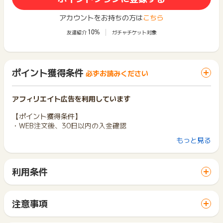
アカウントをお持ちの方は
こちら
10%
友達紹介
ガチャチケット対象
ポイント獲得条件
必ずお読みください
アフィリエイト広告を利用しています
【ポイント獲得条件】
・WEB注文後、30日以内の入金確認
もっと見る
【ポイント獲得対象外】
・不正（受取人や住所不明の返送、未着、等）
・返品、未入金、キャンセル、転売目的での購入
利用条件
・LINE経由の購入
「 ショッピングでポイントGET 」ボタンから広告主サイトを
・＜取り置き予約サービス＞＜店舗受取サービス＞＜ウェブオ
訪問し、ご利用ください。
ーダーサービス＞
サイトに移動してからお申し込みやお買い物が完了するまでの
＜来店予約＞＜リモートスタイリングサービスの予約＞経由
注意事項
間に、同じブラウザ（※）で他のサイトに移動した場合はポイン
の購入
ポイントの獲得の対象となるのは、税抜き・送料抜き価格とな
ト獲得ができません。
ります。