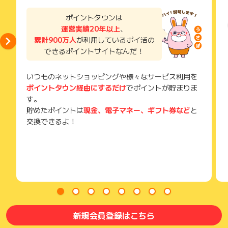
了などのメールは、ポイント獲得するまで必ず保管してくださ
い。
ポイントタウンは
獲得待ち・獲得失敗の状態でお問い合わせされる際に、該当の
運営実績20年以上
、
メールを送っていただく場合がございます。
累計900万人
が利用しているポイ活の
そのため、紛失・破棄された場合は対応いたしかねますので、
できるポイントサイトなんだ！
ご注意ください。
(※) SafariやChromeなどwebサイトを表示するアプリのこと
いつものネットショッピングや様々なサービス利用を
ポイントタウン経由にするだけ
でポイントが貯まりま
す。
貯めたポイントは
現金、電子マネー、ギフト券など
と
交換できるよ！
新規会員登録はこちら