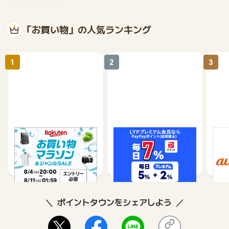
「お買い物」の人気ランキング
1
2
3
楽天市場
Yahoo!ショッピング
au 
（旧：
1%
1%
ポイントタウンをシェアしよう