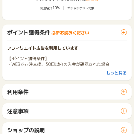
10%
友達紹介
ガチャチケット対象
ポイント獲得条件
必ずお読みください
アフィリエイト広告を利用しています
【ポイント獲得条件】
・WEBでご注文後、30日以内の入金が確認された場合
もっと見る
【ポイント獲得対象外条件】
・未入金、返品、キャンセル、虚偽、入力不備
・なりすまし、不正、受取拒否
利用条件
・リスティング違反
「 ショッピングでポイントGET 」ボタンから広告主サイトを
・転売(転売目的)、報酬目的
訪問し、ご利用ください。
・クレジットカード決済以外の支払い
サイトに移動してからお申し込みやお買い物が完了するまでの
注意事項
※ポイントに関するお問い合わせは、
ポイントタウンのサポート
間に、同じブラウザ（※）で他のサイトに移動した場合はポイン
ポイントの獲得の対象となるのは、税抜き・送料抜き価格とな
までお問い合わせください。ポイントについて、広告主に直接
ト獲得ができません。
ります。
お問い合わせをした場合、ポイント獲得対象外となる場合がご
「 ショッピングでポイントGET 」ボタンを押した時とサービ
一部のサービスにつきましては、1商品につき10円単位の金額
ショップの説明
ざいます。
ス・お買い物利用時で、デバイス・ブラウザが異なる場合はポ
は切り捨てとなります。