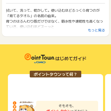
イント獲得ができません。
ポイント獲得が1ポイント未満のものは切り捨てとなり、ポイ
ント履歴には記載されません。
拭いて、洗って、乾かして。使い込むほどふっくら育つのが
2回以上同じお買い物・サービスをご利用される場合は、毎回
原則として広告主側のポイント等を利用して支払われた金額分
「育てるタオル」の名前の由来。
ポイントタウンに戻り、「 ショッピングでポイントGET 」ボ
につきましては、ポイントタウンのポイント獲得の対象には含
タンを押してからご利用ください。
育つのはふんわり感だけではなく、吸水性や速乾性も高くなっ
まれません。
ていき、使い込むほどスーッと
広告主が運営しているサービスの都合もしくは会員様の都合で
下記の事項に該当する場合、広告主側で対象外とみなし、「獲
もっと見る
やさしく水分を吸ってくれる。そんな楽しい驚きが待っている
商品の交換や一部でもキャンセルされた場合、ポイントが無効
得無効」となる可能性があります。
になる可能性もございます。
タオルです。
・同一端末や同一世帯で、繰り返し利用不可のサービス・お買
各サービス・お買い物の獲得ポイントや獲得条件、キャンペー
い物を複数回ご利用された場合
ン期間が予告なしに変更される場合がございますが、ご利用さ
・他のポイントサイトや比較サイト、検索サイトなどを経由し
れた時点の条件が適用されます。
て一度でも同サービス・お買い物を利用されたことがある場合
条件を達成しているかどうかは各広告主ではなく、代理店が行
はじめてガイド
ご利用前には、Cookieの削除をおこなっていただくことを推奨
っているため、広告主はポイントに関する詳細を把握しており
します。
ません。
そのため、ポイントタウンのポイントに関するお問い合わせを
サービス・お買い物利用時にお電話など2つ以上の申し込み方
ポイントタウンって何？
広告主様に直接行わないようお願いいたします。
法がある場合、必ずサイト上のWEBフォームからお申し込みく
掲載中のプログラムの掲載終了日はあくまで予定となってお
ださい。
り、急遽終了となる場合がございます。
各サービス・お買い物に掲載されている獲得条件を必ずよくお
広告に遷移しない場合は掲載が終了となっておりポイントが獲
読みください。
得できませんので、ご注意くださいませ。
お申し込みやお買い物後、利用したサイトから送られる購入完
了などのメールは、ポイント獲得するまで必ず保管してくださ
そもそも、
い。
ポイントタウン
ってなに？