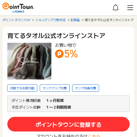
ポイントタウンTOP
ショッピングで貯める
日用品
育てるタオル公式オンラインストア
育てるタオル公式オンラインストア
お買い物で
5%
何度でも利用可能
ランクアップ対象
ランク特典対象
ポイント獲得時期
１ヶ月程度
予定ポイント反映
１〜２時間程度
ポイントタウンに登録する
アカウントをお持ちの方は
こちら