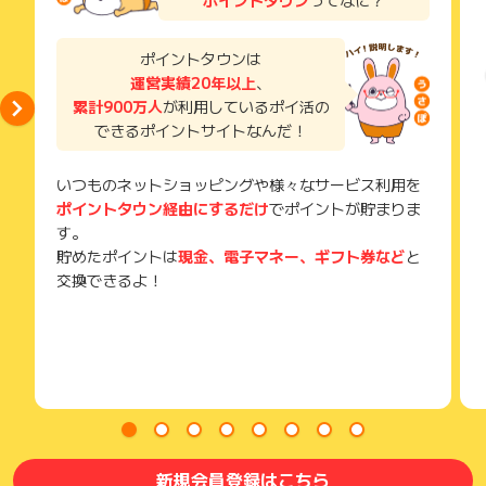
獲得待ち・獲得失敗の状態でお問い合わせされる際に、該当の
メールを送っていただく場合がございます。
そのため、紛失・破棄された場合は対応いたしかねますので、
ポイントタウンは
ご注意ください。
運営実績20年以上
、
累計900万人
が利用しているポイ活の
(※) SafariやChromeなどwebサイトを表示するアプリのこと
できるポイントサイトなんだ！
いつものネットショッピングや様々なサービス利用を
ポイントタウン経由にするだけ
でポイントが貯まりま
す。
貯めたポイントは
現金、電子マネー、ギフト券など
と
交換できるよ！
新規会員登録はこちら