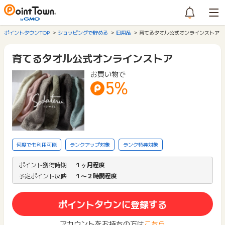
ポイントタウンTOP
ショッピングで貯める
日用品
育てるタオル公式オンラインストア
育てるタオル公式オンラインストア
お買い物で
5%
何度でも利用可能
ランクアップ対象
ランク特典対象
ポイント獲得時期
１ヶ月程度
予定ポイント反映
１〜２時間程度
ポイントタウンに登録する
アカウントをお持ちの方は
こちら