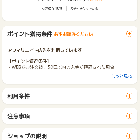
10%
友達紹介
ガチャチケット対象
ポイント獲得条件
必ずお読みください
アフィリエイト広告を利用しています
【ポイント獲得条件】
・WEBでご注文後、30日以内の入金が確認された場合
もっと見る
【ポイント獲得対象外条件】
・未入金、返品、キャンセル、虚偽、入力不備
・なりすまし、不正、受取拒否
利用条件
・リスティング違反
「 ショッピングでポイントGET 」ボタンから広告主サイトを
・転売(転売目的)、報酬目的
訪問し、ご利用ください。
・クレジットカード決済以外の支払い
サイトに移動してからお申し込みやお買い物が完了するまでの
注意事項
※ポイントに関するお問い合わせは、
ポイントタウンのサポート
間に、同じブラウザ（※）で他のサイトに移動した場合はポイン
ポイントの獲得の対象となるのは、税抜き・送料抜き価格とな
までお問い合わせください。ポイントについて、広告主に直接
ト獲得ができません。
ります。
お問い合わせをした場合、ポイント獲得対象外となる場合がご
「 ショッピングでポイントGET 」ボタンを押した時とサービ
一部のサービスにつきましては、1商品につき10円単位の金額
ショップの説明
ざいます。
ス・お買い物利用時で、デバイス・ブラウザが異なる場合はポ
は切り捨てとなります。