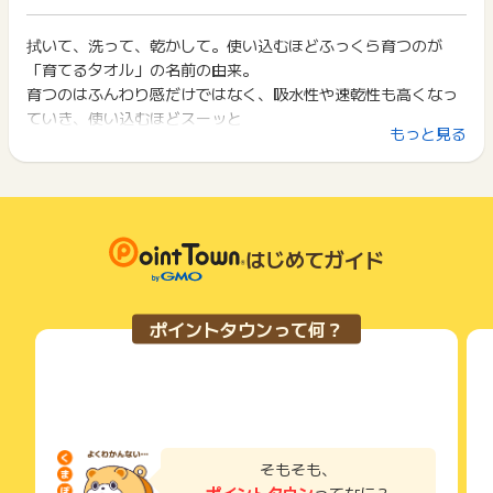
イント獲得ができません。
ポイント獲得が1ポイント未満のものは切り捨てとなり、ポイ
ント履歴には記載されません。
拭いて、洗って、乾かして。使い込むほどふっくら育つのが
2回以上同じお買い物・サービスをご利用される場合は、毎回
原則として広告主側のポイント等を利用して支払われた金額分
「育てるタオル」の名前の由来。
ポイントタウンに戻り、「 ショッピングでポイントGET 」ボ
につきましては、ポイントタウンのポイント獲得の対象には含
タンを押してからご利用ください。
育つのはふんわり感だけではなく、吸水性や速乾性も高くなっ
まれません。
ていき、使い込むほどスーッと
広告主が運営しているサービスの都合もしくは会員様の都合で
下記の事項に該当する場合、広告主側で対象外とみなし、「獲
もっと見る
やさしく水分を吸ってくれる。そんな楽しい驚きが待っている
商品の交換や一部でもキャンセルされた場合、ポイントが無効
得無効」となる可能性があります。
になる可能性もございます。
タオルです。
・同一端末や同一世帯で、繰り返し利用不可のサービス・お買
各サービス・お買い物の獲得ポイントや獲得条件、キャンペー
い物を複数回ご利用された場合
ン期間が予告なしに変更される場合がございますが、ご利用さ
・他のポイントサイトや比較サイト、検索サイトなどを経由し
れた時点の条件が適用されます。
て一度でも同サービス・お買い物を利用されたことがある場合
条件を達成しているかどうかは各広告主ではなく、代理店が行
はじめてガイド
ご利用前には、Cookieの削除をおこなっていただくことを推奨
っているため、広告主はポイントに関する詳細を把握しており
します。
ません。
そのため、ポイントタウンのポイントに関するお問い合わせを
サービス・お買い物利用時にお電話など2つ以上の申し込み方
ポイントタウンって何？
広告主様に直接行わないようお願いいたします。
法がある場合、必ずサイト上のWEBフォームからお申し込みく
掲載中のプログラムの掲載終了日はあくまで予定となってお
ださい。
り、急遽終了となる場合がございます。
各サービス・お買い物に掲載されている獲得条件を必ずよくお
広告に遷移しない場合は掲載が終了となっておりポイントが獲
読みください。
得できませんので、ご注意くださいませ。
お申し込みやお買い物後、利用したサイトから送られる購入完
了などのメールは、ポイント獲得するまで必ず保管してくださ
そもそも、
い。
ポイントタウン
ってなに？