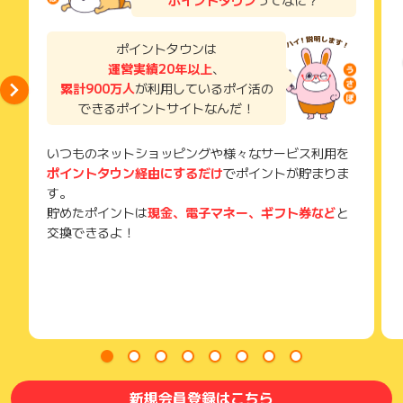
獲得待ち・獲得失敗の状態でお問い合わせされる際に、該当の
メールを送っていただく場合がございます。
そのため、紛失・破棄された場合は対応いたしかねますので、
ポイントタウンは
ご注意ください。
運営実績20年以上
、
累計900万人
が利用しているポイ活の
(※) SafariやChromeなどwebサイトを表示するアプリのこと
できるポイントサイトなんだ！
いつものネットショッピングや様々なサービス利用を
ポイントタウン経由にするだけ
でポイントが貯まりま
す。
貯めたポイントは
現金、電子マネー、ギフト券など
と
交換できるよ！
新規会員登録はこちら