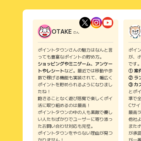
OTAKE
さん
ポイントタウンさんの魅力はなんと言
ポイ
っても豊富なポイントの貯め方。
が、
ショッピングやミニゲーム、アンケー
です
トやレシート
など。最近では移動や歩
① 案
数で稼げる機能も実装されて、幅広く
② ラ
ポイントを貯められるようになりまし
③ カ
たね！
とポ
飽きることなく遊び感覚で楽しくポイ
準で
活に取り組めるのは最高！
Cサ
ポイントタウンの中の人も素敵で優し
最高
い人たちばかりでユーザーに寄り添っ
他社
たお問い合わせ対応も完璧。
また
ポイントタウンをやらない理由が見つ
が承
かりません！
が一