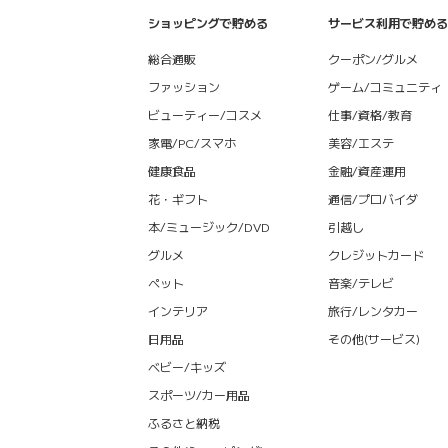
ショッピングで貯める
サービス利用で貯める
総合通販
クーポン/グルメ
ファッション
ゲーム/コミュニティ
ビューティー/コスメ
仕事/資格/教育
家電/PC/スマホ
美容/エステ
健康食品
金融/資産運用
花・ギフト
通信/プロバイダ
本/ミュージック/DVD
引越し
グルメ
クレジットカード
ペット
音楽/テレビ
インテリア
旅行/レンタカー
日用品
その他(サービス)
ベビー/キッズ
スポーツ/カー用品
ふるさと納税