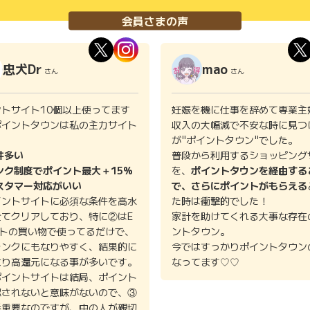
会員さまの声
忠犬Dr
mao
さん
さん
ントサイト10個以上使ってます
妊娠を機に仕事を辞めて専業主
ポイントタウンは私の主力サイト
収入の大幅減で不安な時に見つ
。
が"ポイントタウン"でした。
件多い
普段から利用するショッピング
ンク制度でポイント最大＋15%
を、
ポイントタウンを経由する
スタマー対応がいい
で、さらにポイントがもらえる
イントサイトに必須な条件を高水
た時は衝撃的でした！
全てクリアしており、特に②はE
家計を助けてくれる大事な存在
イトの買い物で使ってるだけで、
ントタウン。
ランクにもなりやすく、結果的に
今ではすっかりポイントタウン
より高還元になる事が多いです。
なってます♡♡
ポイントサイトは結局、ポイント
認されないと意味がないので、③
番重要なのですが、中の人が親切