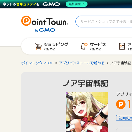
無料診断
ショッピング
サービス
ア
で貯める
で貯める
で
ポイントタウンTOP
アプリインストールで貯める
ノア宇宙戦記
ノア宇宙戦記
アプリ
1
初回利