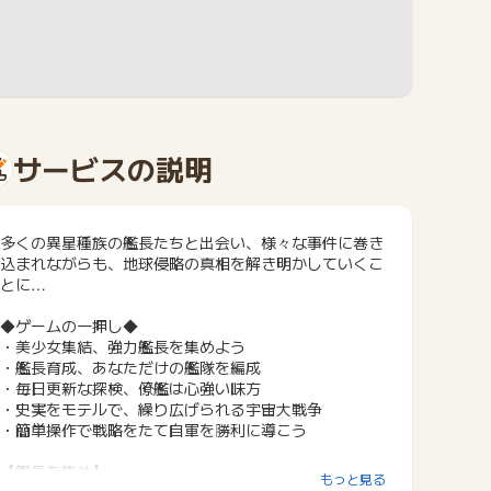
サービスの説明
多くの異星種族の艦長たちと出会い、様々な事件に巻き
込まれながらも、地球侵略の真相を解き明かしていくこ
とに…
◆ゲームの一押し◆
・美少女集結、強力艦長を集めよう
・艦長育成、あなただけの艦隊を編成
・毎日更新な探検、僚艦は心強い味方
・史実をモテルで、繰り広げられる宇宙大戦争
・簡単操作で戦略をたて自軍を勝利に導こう
【艦長を集め】
もっと見る