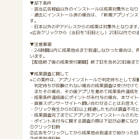
▼却下条件
・該当広告経由以外のインストールは成果対象外となり
・過去にインストール済の場合は、「新規アプリインス
す。
・日本以外のIPアドレスからの成果は対象外となります
※広告クリックから（当日を1日目とし）20日以内での
▼注意事項
・24時間以内に成果地点まで到達しなかった場合は、
います。
【配信終了後の成果受付期間】終了日を含め20日後ま
▼成果調査に関して
※この案件は、アプリインストールで判定待ちとして反
判定待ちが反映されない場合の成果調査は受け付けて
またその場合、その後アプリを進めて成果条件達成を
・成果条件達成後にポイントが未付与の場合、本サイト
・直接スポンサーサイトへ問い合わせることはお控えく
・クリック発生から60日以上経過したものは調査不可
・成果調査完了までにアプリをアンインストールされた
・ポイント未付与に関する調査の際は下記が必要になり
①クリック日時
②広告をクリックしてから成果地点到達まで掛かった日
③成果到達日時