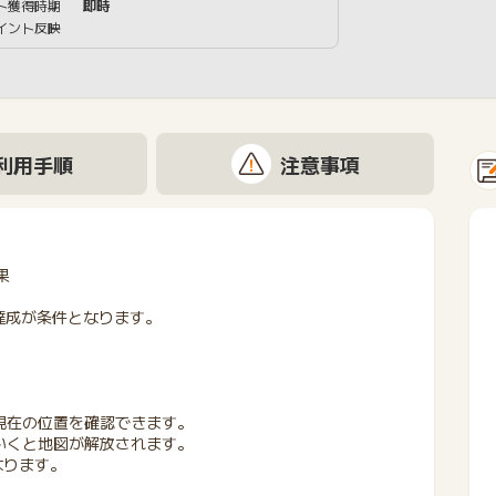
ト獲得時期
即時
イント反映
利用手順
注意事項
果
達成が条件となります。
現在の位置を確認できます。
いくと地図が解放されます。
なります。