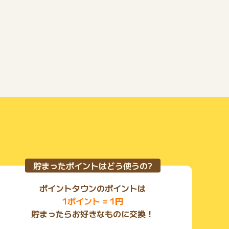
操作は簡単！戦艦の武器特殊技能の組み合わせや、編成
を変えて敵軍に立ち向かおう！
貯まったポイントはどう使うの?
ポイントタウンのポイントは
1ポイント = 1円
貯まったらお好きなものに交換！