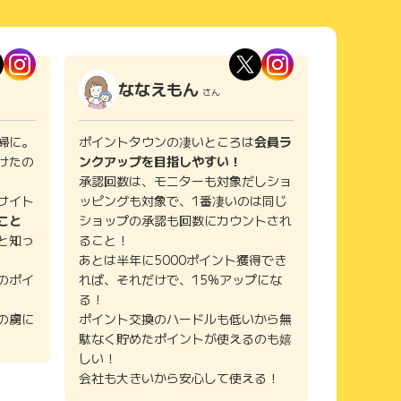
ななえもん
さん
婦に。
ポイントタウンの凄いところは
会員ラ
けたの
ンクアップを目指しやすい！
承認回数は、モニターも対象だしショ
サイト
ッピングも対象で、1番凄いのは同じ
こと
ショップの承認も回数にカウントされ
と知っ
ること！
あとは半年に5000ポイント獲得でき
のポイ
れば、それだけで、15%アップにな
る！
の虜に
ポイント交換のハードルも低いから無
駄なく貯めたポイントが使えるのも嬉
しい！
会社も大きいから安心して使える！