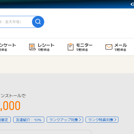
ンケート
レシート
モニター
メール
貯める
で貯める
で貯める
で貯める
インストールで
,000
用限定
友達紹介：10%
ランクアップ対象
ランク特典対象