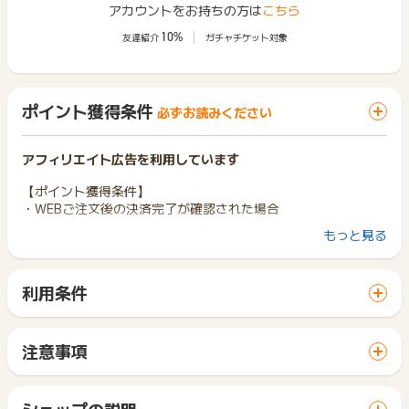
アカウントをお持ちの方は
こちら
10%
友達紹介
ガチャチケット対象
ポイント獲得条件
必ずお読みください
アフィリエイト広告を利用しています
【ポイント獲得条件】
・WEBご注文後の決済完了が確認された場合
もっと見る
【ポイント獲得対象外条件】
・キャンセル、不正、受取拒否された場合
・転売(転売目的)の場合
利用条件
・未入金、返品された場合
「 ショッピングでポイントGET 」ボタンから広告主サイトを
・代金引換の場合
訪問し、ご利用ください。
・オンライン買取の場合
サイトに移動してからお申し込みやお買い物が完了するまでの
注意事項
※ポイントに関するお問い合わせは、
ポイントタウンのサポート
間に、同じブラウザ（※）で他のサイトに移動した場合はポイン
ポイントの獲得の対象となるのは、税抜き・送料抜き価格とな
までお問い合わせください。ポイントについて、広告主に直接
ト獲得ができません。
ります。
お問い合わせをした場合、ポイント獲得対象外となる場合がご
「 ショッピングでポイントGET 」ボタンを押した時とサービ
一部のサービスにつきましては、1商品につき10円単位の金額
ショップの説明