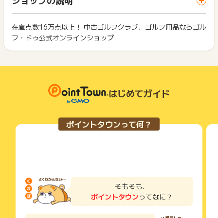
ざいます。
ス・お買い物利用時で、デバイス・ブラウザが異なる場合はポ
は切り捨てとなります。
イント獲得ができません。
ポイント獲得が1ポイント未満のものは切り捨てとなり、ポイ
ント履歴には記載されません。
在庫点数16万点以上！ 中古ゴルフクラブ、ゴルフ用品ならゴル
2回以上同じお買い物・サービスをご利用される場合は、毎回
原則として広告主側のポイント等を利用して支払われた金額分
フ・ドゥ公式オンラインショップ
ポイントタウンに戻り、「 ショッピングでポイントGET 」ボ
につきましては、ポイントタウンのポイント獲得の対象には含
もっと見る
タンを押してからご利用ください。
まれません。
広告主が運営しているサービスの都合もしくは会員様の都合で
下記の事項に該当する場合、広告主側で対象外とみなし、「獲
商品の交換や一部でもキャンセルされた場合、ポイントが無効
得無効」となる可能性があります。
になる可能性もございます。
・同一端末や同一世帯で、繰り返し利用不可のサービス・お買
各サービス・お買い物の獲得ポイントや獲得条件、キャンペー
はじめてガイド
い物を複数回ご利用された場合
ン期間が予告なしに変更される場合がございますが、ご利用さ
・他のポイントサイトや比較サイト、検索サイトなどを経由し
れた時点の条件が適用されます。
て一度でも同サービス・お買い物を利用されたことがある場合
条件を達成しているかどうかは各広告主ではなく、代理店が行
ご利用前には、Cookieの削除をおこなっていただくことを推奨
ポイントタウンって何？
っているため、広告主はポイントに関する詳細を把握しており
します。
ません。
そのため、ポイントタウンのポイントに関するお問い合わせを
サービス・お買い物利用時にお電話など2つ以上の申し込み方
広告主様に直接行わないようお願いいたします。
法がある場合、必ずサイト上のWEBフォームからお申し込みく
掲載中のプログラムの掲載終了日はあくまで予定となってお
ださい。
り、急遽終了となる場合がございます。
各サービス・お買い物に掲載されている獲得条件を必ずよくお
広告に遷移しない場合は掲載が終了となっておりポイントが獲
読みください。
そもそも、
得できませんので、ご注意くださいませ。
ポイントタウン
ってなに？
お申し込みやお買い物後、利用したサイトから送られる購入完
了などのメールは、ポイント獲得するまで必ず保管してくださ