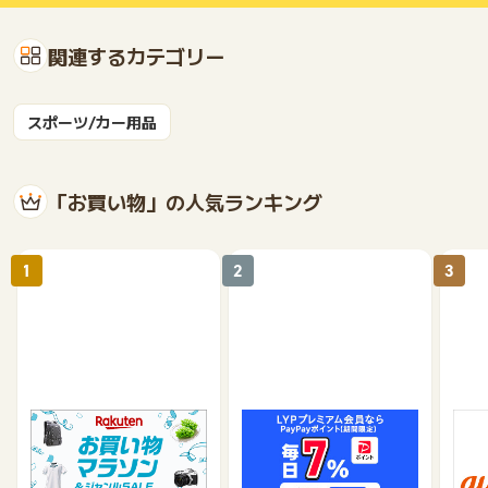
関連するカテゴリー
スポーツ/カー用品
「お買い物」の人気ランキング
1
2
3
楽天市場
Yahoo!ショッピング
au 
（旧：
1%
1%