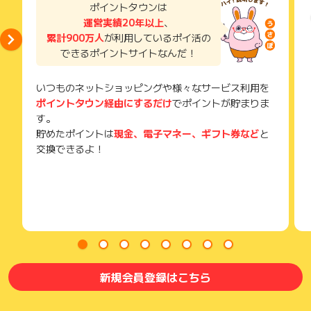
い。
ポイントタウンは
獲得待ち・獲得失敗の状態でお問い合わせされる際に、該当の
運営実績20年以上
、
メールを送っていただく場合がございます。
累計900万人
が利用しているポイ活の
そのため、紛失・破棄された場合は対応いたしかねますので、
できるポイントサイトなんだ！
ご注意ください。
(※) SafariやChromeなどwebサイトを表示するアプリのこと
いつものネットショッピングや様々なサービス利用を
ポイントタウン経由にするだけ
でポイントが貯まりま
す。
貯めたポイントは
現金、電子マネー、ギフト券など
と
交換できるよ！
新規会員登録はこちら