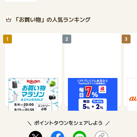
「お買い物」の人気ランキング
1
2
3
楽天市場
Yahoo!ショッピング
au 
（旧：
1%
1%
ポイントタウンをシェアしよう