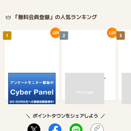
「無料会員登録」の人気ランキング
UP!
UP!
1
2
3
サイバーパネル
京急プレミアポイント
【無
（新規会員登録）
（キ
750
650
500
370
ポイントタウンをシェアしよう