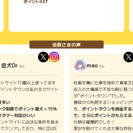
会員さまの声
忠犬Dr
mao
さん
さん
ントサイト10個以上使ってます
妊娠を機に仕事を辞めて専業主
ポイントタウンは私の主力サイト
収入の大幅減で不安な時に見つ
。
が"ポイントタウン"でした。
件多い
普段から利用するショッピング
ンク制度でポイント最大＋15%
を、
ポイントタウンを経由する
スタマー対応がいい
で、さらにポイントがもらえる
イントサイトに必須な条件を高水
た時は衝撃的でした！
全てクリアしており、特に②はE
家計を助けてくれる大事な存在