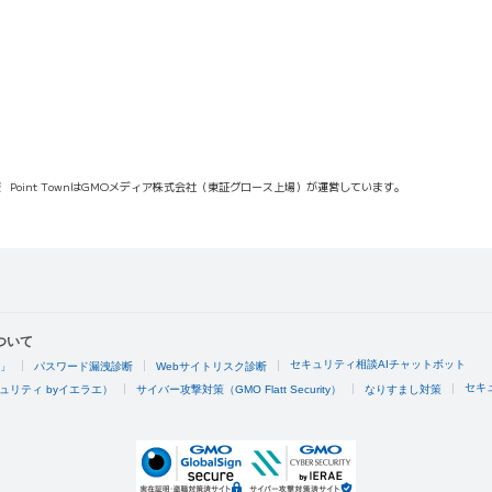
報
Point TownはGMOメディア株式会社（東証グロース上場）が運営しています。
ついて
セキュリティ相談AIチャットボット
4」
パスワード漏洩診断
Webサイトリスク診断
セキ
ュリティ byイエラエ）
サイバー攻撃対策（GMO Flatt Security）
なりすまし対策