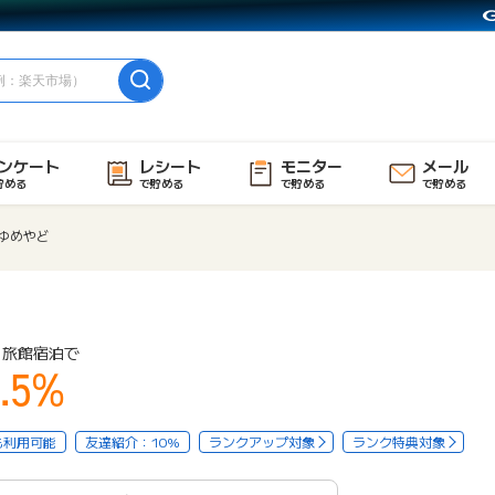
ンケート
レシート
モニター
メール
貯める
で貯める
で貯める
で貯める
ゆめやど
・旅館宿泊で
.5%
も利用可能
友達紹介：10%
ランクアップ対象
ランク特典対象