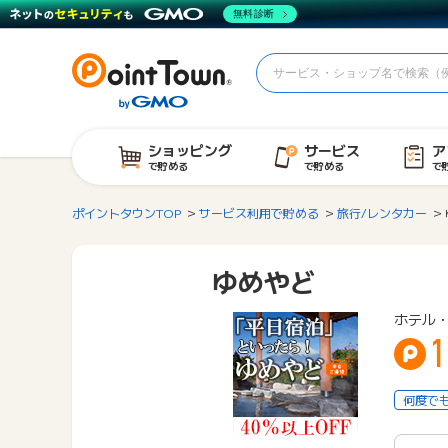
無料診断
ショッピング
サービス
ア
で貯める
で貯める
で
ポイントタウンTOP
サービス利用で貯める
旅行/レンタカー
ゆめやど
ホテル
1
何度で