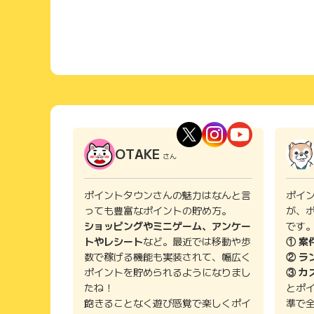
OTAKE
さん
ポイントタウンさんの魅力はなんと言
ポイ
っても豊富なポイントの貯め方。
が、
ショッピングやミニゲーム、アンケー
です
トやレシート
など。最近では移動や歩
① 案
数で稼げる機能も実装されて、幅広く
② ラ
ポイントを貯められるようになりまし
③ カ
たね！
とポ
飽きることなく遊び感覚で楽しくポイ
準で