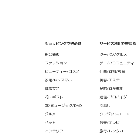
ショッピングで貯める
サービス利用で貯める
総合通販
クーポン/グルメ
ファッション
ゲーム/コミュニティ
ビューティー/コスメ
仕事/資格/教育
家電/PC/スマホ
美容/エステ
健康食品
金融/資産運用
花・ギフト
通信/プロバイダ
本/ミュージック/DVD
引越し
グルメ
クレジットカード
ペット
音楽/テレビ
インテリア
旅行/レンタカー