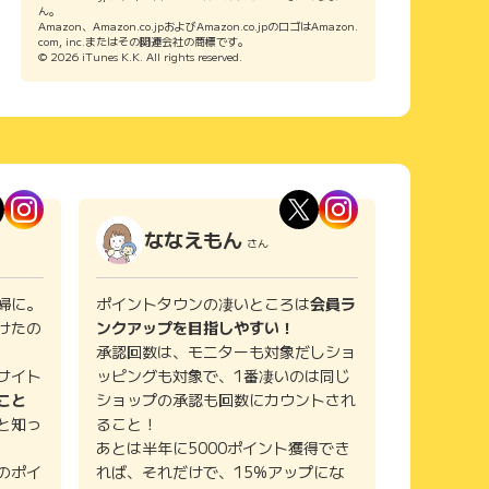
ん。
Amazon、Amazon.co.jpおよびAmazon.co.jpのロゴはAmazon.
com, inc.またはその関連会社の商標です。
© 2026 iTunes K.K. All rights reserved.
ななえもん
さん
婦に。
ポイントタウンの凄いところは
会員ラ
けたの
ンクアップを目指しやすい！
承認回数は、モニターも対象だしショ
サイト
ッピングも対象で、1番凄いのは同じ
こと
ショップの承認も回数にカウントされ
と知っ
ること！
あとは半年に5000ポイント獲得でき
のポイ
れば、それだけで、15%アップにな