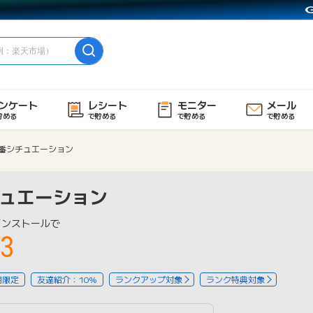
ンケート
レシート
モニター
メール
貯める
で貯める
で貯める
で貯める
番シチュエーション
ュエーション
インストールで
3
用限定
友達紹介：10%
ランクアップ対象
ランク特典対象