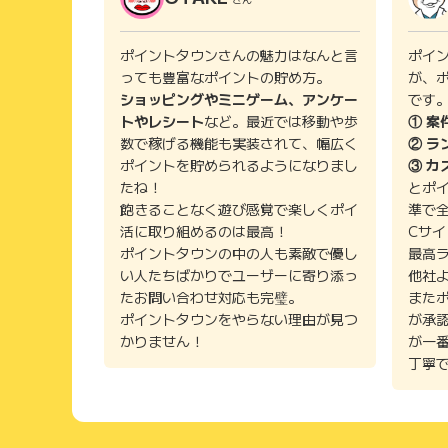
ポイントタウンさんの魅力はなんと言
ポイ
っても豊富なポイントの貯め方。
が、
ショッピングやミニゲーム、アンケー
です
トやレシート
など。最近では移動や歩
① 案
数で稼げる機能も実装されて、幅広く
② ラ
ポイントを貯められるようになりまし
③ カ
たね！
とポ
飽きることなく遊び感覚で楽しくポイ
準で
活に取り組めるのは最高！
Cサ
ポイントタウンの中の人も素敵で優し
最高
い人たちばかりでユーザーに寄り添っ
他社
たお問い合わせ対応も完璧。
また
ポイントタウンをやらない理由が見つ
が承
かりません！
が一
丁寧