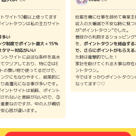
ントサイト10個以上使ってます
妊娠を機に仕事を辞めて専業主
ポイントタウンは私の主力サイト
収入の大幅減で不安な時に見つ
。
が"ポイントタウン"でした。
件多い
普段から利用するショッピング
ンク制度でポイント最大＋15%
を、
ポイントタウンを経由する
スタマー対応がいい
で、さらにポイントがもらえる
イントサイトに必須な条件を高水
た時は衝撃的でした！
全てクリアしており、特に②はE
家計を助けてくれる大事な存在
イトの買い物で使ってるだけで、
ントタウン。
ランクにもなりやすく、結果的に
今ではすっかりポイントタウン
より高還元になる事が多いです。
なってます♡♡
ポイントサイトは結局、ポイント
認されないと意味がないので、③
番重要なのですが、中の人が親切
で安心感が違います。