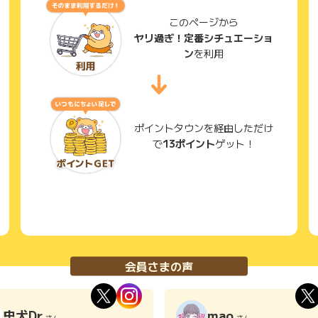
このページから
ヤリ過ぎ！定番シチュエーショ
ン
を利用
ポイントタウンを経由しただけ
で
13ポイント
ゲット！
会員さまの声
忠犬Dr
mao
さん
さん