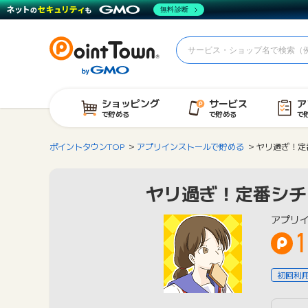
無料診断
ショッピング
サービス
ア
で貯める
で貯める
で
ポイントタウンTOP
アプリインストールで貯める
ヤリ過ぎ！定
ヤリ過ぎ！定番シチ
アプリ
1
初回利