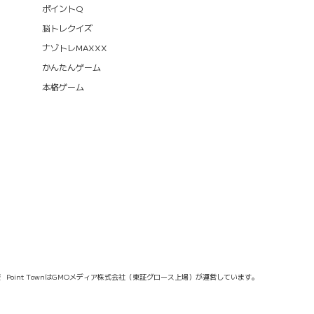
ポイントQ
脳トレクイズ
ナゾトレMAXXX
かんたんゲーム
本格ゲーム
報
Point TownはGMOメディア株式会社（東証グロース上場）が運営しています。