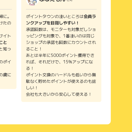
婦に。
ポイントタウンの凄いところは
会員ラ
けたの
ンクアップを目指しやすい！
承認回数は、モニターも対象だしショ
サイト
ッピングも対象で、1番凄いのは同じ
こと
ショップの承認も回数にカウントされ
と知っ
ること！
あとは半年に5000ポイント獲得でき
のポイ
れば、それだけで、15%アップにな
る！
の虜に
ポイント交換のハードルも低いから無
駄なく貯めたポイントが使えるのも嬉
しい！
会社も大きいから安心して使える！