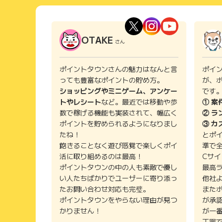
OTAKE
さん
ポイントタウンさんの魅力はなんと言
ポイ
っても豊富なポイントの貯め方。
が、
ショッピングやミニゲーム、アンケー
です
トやレシート
など。最近では移動や歩
① 案
数で稼げる機能も実装されて、幅広く
② ラ
ポイントを貯められるようになりまし
③ カ
たね！
とポ
飽きることなく遊び感覚で楽しくポイ
準で
活に取り組めるのは最高！
Cサ
ポイントタウンの中の人も素敵で優し
最高
い人たちばかりでユーザーに寄り添っ
他社
たお問い合わせ対応も完璧。
また
ポイントタウンをやらない理由が見つ
が承
かりません！
が一
丁寧