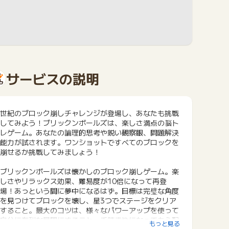
サービスの説明
世紀のブロック崩しチャレンジが登場し、あなたも挑戦
してみよう！ブリックンボールズは、楽しさ満点の脳ト
レゲーム。あなたの論理的思考や鋭い観察眼、問題解決
能力が試されます。ワンショットですべてのブロックを
崩せるか挑戦してみましょう！
ブリックンボールズは懐かしのブロック崩しゲーム。楽
しさやリラックス効果、難易度が10倍になって再登
場！あっという間に夢中になるはず。目標は完璧な角度
を見つけてブロックを壊し、星3つでステージをクリア
すること。最大のコツは、様々なパワーアップを使って
自分に有利な展開にすること。手詰まりになっても心配
もっと見る