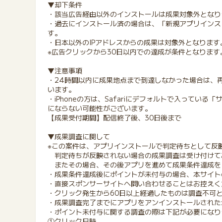
▼却下条件
・該当広告経由以外のインストールは成果対象外となり
・過去にインストール済の場合は、「新規アプリインス
す。
・日本以外のIPアドレスからの成果は対象外となります
※広告クリックから30日以内での達成が条件となります
▼注意事項
・24時間以内に成果地点まで到達しなかった場合は、
います。
・iPhoneの方は、Safariにデフォルトで入ってい
にならない可能性がございます。
【成果受付期間】配信終了後、30日後まで
▼成果調査に関して
※この案件は、アプリインストールで判定待ちとして反
判定待ちが反映されない場合の成果調査は受け付けて
またその場合、その後アプリを進めて成果条件達成を
・成果条件達成後にポイントが未付与の場合、本サイト
・直接スポンサーサイトへ問い合わせることはお控えく
・クリック発生から60日以上経過したものは調査不可
・成果調査完了までにアプリをアンインストールされた
・ポイント未付与に関する調査の際は下記が必要になり
①クリック日時