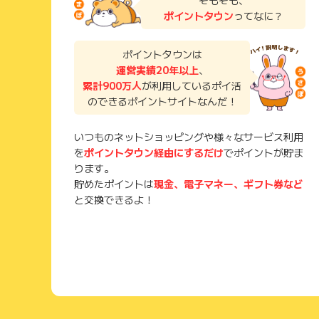
そもそも、
ポイントタウン
ってなに？
ポイントタウンは
運営実績20年以上
、
累計900万人
が利用しているポイ活
のできるポイントサイトなんだ！
いつものネットショッピングや様々なサービス利用
を
ポイントタウン経由にするだけ
でポイントが貯ま
ります。
貯めたポイントは
現金、電子マネー、ギフト券など
と交換できるよ！