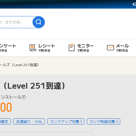
ンケート
レシート
モニター
メール
貯める
で貯める
で貯める
で貯める
ルズ（Level 251到達）
evel 251到達）
インストールで
00
用限定
友達紹介：10%
ランクアップ対象
ランク特典対象