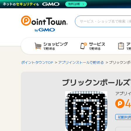
無料診断
ショッピング
サービス
ア
で貯める
で貯める
で
ポイントタウンTOP
アプリインストールで貯める
ブリックンボー
ブリックンボールズ（L
アプリ
4
初回利