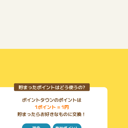
壊そう。
► レベルが上昇するごとに面白い形のブロックをアン
ロック可能。
► 重力モードとエンドレスモードで無限に楽しめる。
► 素敵な報酬をゲットして、トーナメントで熱い試合
を繰り広げよう。
ブロックを全部壊してステージをクリアし、さらなる高
スコアを目指せ！挑戦を受けて、ブロックに実力を見せ
つけろ！無料ダウンロードで楽しくプレイを始めよう。
ご不明な点やご意見などは、お気軽にbricksnballssup
port@peoplefun.comまでお寄せください。
利用規約: https://www.peoplefun.com/terms
貯まったポイントはどう使うの?
ポイントタウンのポイントは
1ポイント = 1円
貯まったらお好きなものに交換！
現金
他社ポイント