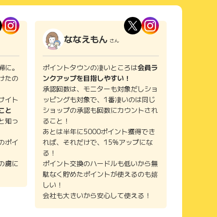
ななえもん
さん
婦に。
ポイントタウンの凄いところは
会員ラ
けたの
ンクアップを目指しやすい！
承認回数は、モニターも対象だしショ
サイト
ッピングも対象で、1番凄いのは同じ
こと
ショップの承認も回数にカウントされ
と知っ
ること！
あとは半年に5000ポイント獲得でき
のポイ
れば、それだけで、15%アップにな
る！
の虜に
ポイント交換のハードルも低いから無
駄なく貯めたポイントが使えるのも嬉
しい！
会社も大きいから安心して使える！