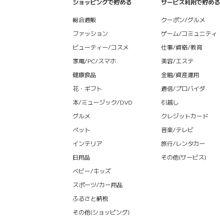
ショッピングで貯める
サービス利用で貯める
総合通販
クーポン/グルメ
ファッション
ゲーム/コミュニティ
ビューティー/コスメ
仕事/資格/教育
家電/PC/スマホ
美容/エステ
健康食品
金融/資産運用
花・ギフト
通信/プロバイダ
本/ミュージック/DVD
引越し
グルメ
クレジットカード
ペット
音楽/テレビ
インテリア
旅行/レンタカー
日用品
その他(サービス)
ベビー/キッズ
スポーツ/カー用品
ふるさと納税
その他(ショッピング)