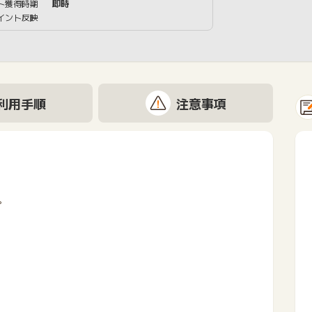
ト獲得時期
即時
イント反映
利用手順
注意事項
。