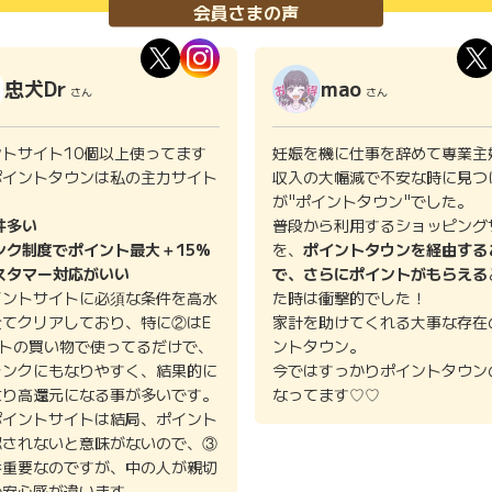
会員さまの声
忠犬Dr
mao
さん
さん
ントサイト10個以上使ってます
妊娠を機に仕事を辞めて専業主
ポイントタウンは私の主力サイト
収入の大幅減で不安な時に見つ
。
が"ポイントタウン"でした。
件多い
普段から利用するショッピング
ンク制度でポイント最大＋15%
を、
ポイントタウンを経由する
スタマー対応がいい
で、さらにポイントがもらえる
イントサイトに必須な条件を高水
た時は衝撃的でした！
全てクリアしており、特に②はE
家計を助けてくれる大事な存在
イトの買い物で使ってるだけで、
ントタウン。
ランクにもなりやすく、結果的に
今ではすっかりポイントタウン
より高還元になる事が多いです。
なってます♡♡
ポイントサイトは結局、ポイント
認されないと意味がないので、③
番重要なのですが、中の人が親切
で安心感が違います。