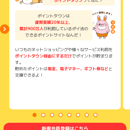
獲得待ち・獲得失敗の状態でお問い合わせされる際に、該当の
メールを送っていただく場合がございます。
そのため、紛失・破棄された場合は対応いたしかねますので、
ポイントタウンは
ご注意ください。
運営実績20年以上
、
累計900万人
が利用しているポイ活の
(※) SafariやChromeなどwebサイトを表示するアプリのこと
できるポイントサイトなんだ！
いつものネットショッピングや様々なサービス利用を
ポイントタウン経由にするだけ
でポイントが貯まりま
す。
貯めたポイントは
現金、電子マネー、ギフト券など
と
交換できるよ！
新規会員登録はこちら