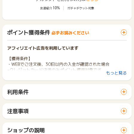
10%
友達紹介
ガチャチケット対象
ポイント獲得条件
必ずお読みください
アフィリエイト広告を利用しています
【獲得条件】
・WEBでご注文後、30日以内の入金が確認された場合
※クレジットカード決済のみポイント獲得対象です。
もっと見る
【獲得対象外条件】
・未入金、返品、キャンセル、虚偽、入力不備、なりすまし
利用条件
・不正、転売(転売目的)、報酬目的
「 ショッピングでポイントGET 」ボタンから広告主サイトを
・商品受領の延期や受取拒否
訪問し、ご利用ください。
・「もったいないお楽しみセット」の購入
サイトに移動してからお申し込みやお買い物が完了するまでの
注意事項
※ポイントに関するお問い合わせは、
ポイントタウンのサポート
間に、同じブラウザ（※）で他のサイトに移動した場合はポイン
ポイントの獲得の対象となるのは、税抜き・送料抜き価格とな
までお問い合わせください。ポイントについて、広告主に直接
ト獲得ができません。
ります。
お問い合わせをした場合、ポイント獲得対象外となる場合がご
「 ショッピングでポイントGET 」ボタンを押した時とサービ
一部のサービスにつきましては、1商品につき10円単位の金額
ショップの説明
ざいます。
ス・お買い物利用時で、デバイス・ブラウザが異なる場合はポ
は切り捨てとなります。