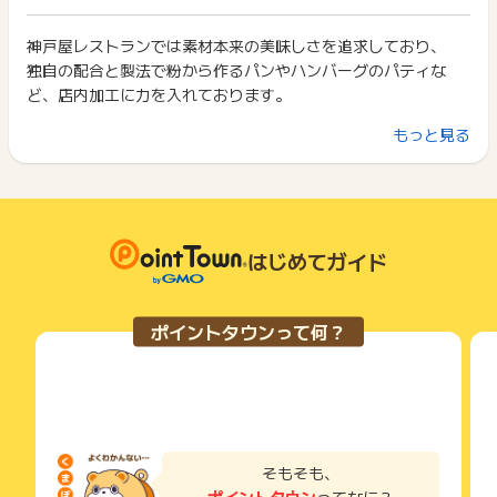
イント獲得ができません。
ポイント獲得が1ポイント未満のものは切り捨てとなり、ポイ
ント履歴には記載されません。
神戸屋レストランでは素材本来の美味しさを追求しており、
2回以上同じお買い物・サービスをご利用される場合は、毎回
原則として広告主側のポイント等を利用して支払われた金額分
独自の配合と製法で粉から作るパンやハンバーグのパティな
ポイントタウンに戻り、「 ショッピングでポイントGET 」ボ
につきましては、ポイントタウンのポイント獲得の対象には含
タンを押してからご利用ください。
ど、店内加工に力を入れております。
まれません。
広告主が運営しているサービスの都合もしくは会員様の都合で
下記の事項に該当する場合、広告主側で対象外とみなし、「獲
もっと見る
主に首都圏、中京、関西エリアで、焼きたてパンとそれに合う
商品の交換や一部でもキャンセルされた場合、ポイントが無効
得無効」となる可能性があります。
になる可能性もございます。
料理を提供する店舗を展開しています。
・同一端末や同一世帯で、繰り返し利用不可のサービス・お買
各サービス・お買い物の獲得ポイントや獲得条件、キャンペー
い物を複数回ご利用された場合
ン期間が予告なしに変更される場合がございますが、ご利用さ
・他のポイントサイトや比較サイト、検索サイトなどを経由し
神戸屋レストランの人気メニューをご家庭で手軽にお楽しみい
れた時点の条件が適用されます。
て一度でも同サービス・お買い物を利用されたことがある場合
ただける
条件を達成しているかどうかは各広告主ではなく、代理店が行
はじめてガイド
ご利用前には、Cookieの削除をおこなっていただくことを推奨
「セレクトデリ」とパンを組み合わせた「神戸屋レストランセ
っているため、広告主はポイントに関する詳細を把握しており
します。
レクション」がおすすめです。
ません。
そのため、ポイントタウンのポイントに関するお問い合わせを
サービス・お買い物利用時にお電話など2つ以上の申し込み方
ポイントタウンって何？
広告主様に直接行わないようお願いいたします。
法がある場合、必ずサイト上のWEBフォームからお申し込みく
掲載中のプログラムの掲載終了日はあくまで予定となってお
ださい。
り、急遽終了となる場合がございます。
各サービス・お買い物に掲載されている獲得条件を必ずよくお
広告に遷移しない場合は掲載が終了となっておりポイントが獲
読みください。
得できませんので、ご注意くださいませ。
お申し込みやお買い物後、利用したサイトから送られる購入完
了などのメールは、ポイント獲得するまで必ず保管してくださ
そもそも、
い。
ポイントタウン
ってなに？