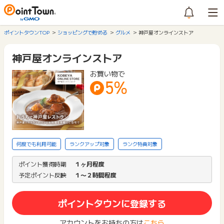
ポイントタウンTOP
ショッピングで貯める
グルメ
神戸屋オンラインストア
神戸屋オンラインストア
お買い物で
5%
何度でも利用可能
ランクアップ対象
ランク特典対象
ポイント獲得時期
１ヶ月程度
予定ポイント反映
１〜２時間程度
ポイントタウンに登録する
アカウントをお持ちの方は
こちら