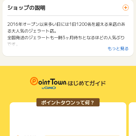
ざいます。
「 ショッピングでポイントGET 」ボタンを押した時とサービ
一部のサービスにつきましては、1商品につき10円単位の金額
ショップの説明
ス・お買い物利用時で、デバイス・ブラウザが異なる場合はポ
は切り捨てとなります。
イント獲得ができません。
ポイント獲得が1ポイント未満のものは切り捨てとなり、ポイ
ント履歴には記載されません。
2016年オープン以来多い日には1日1200名を超える来店のあ
2回以上同じお買い物・サービスをご利用される場合は、毎回
原則として広告主側のポイント等を利用して支払われた金額分
る大人気のジェラート店。
ポイントタウンに戻り、「 ショッピングでポイントGET 」ボ
につきましては、ポイントタウンのポイント獲得の対象には含
タンを押してからご利用ください。
全国発送のジェラートも一時3ヶ月待ちとなるほどの人気ぶり
まれません。
です。
広告主が運営しているサービスの都合もしくは会員様の都合で
下記の事項に該当する場合、広告主側で対象外とみなし、「獲
もっと見る
赤井川村山中牧場の低温殺菌牛乳と、ピューレなどは使わず旬
商品の交換や一部でもキャンセルされた場合、ポイントが無効
得無効」となる可能性があります。
になる可能性もございます。
のフルーツを
・同一端末や同一世帯で、繰り返し利用不可のサービス・お買
各サービス・お買い物の獲得ポイントや獲得条件、キャンペー
１つ１つ職人が皮を剥くところから作るジェラートはとても濃
い物を複数回ご利用された場合
ン期間が予告なしに変更される場合がございますが、ご利用さ
・他のポイントサイトや比較サイト、検索サイトなどを経由し
厚な味わいです。
れた時点の条件が適用されます。
て一度でも同サービス・お買い物を利用されたことがある場合
条件を達成しているかどうかは各広告主ではなく、代理店が行
はじめてガイド
ご利用前には、Cookieの削除をおこなっていただくことを推奨
っているため、広告主はポイントに関する詳細を把握しており
します。
ません。
そのため、ポイントタウンのポイントに関するお問い合わせを
サービス・お買い物利用時にお電話など2つ以上の申し込み方
ポイントタウンって何？
広告主様に直接行わないようお願いいたします。
法がある場合、必ずサイト上のWEBフォームからお申し込みく
掲載中のプログラムの掲載終了日はあくまで予定となってお
ださい。
り、急遽終了となる場合がございます。
各サービス・お買い物に掲載されている獲得条件を必ずよくお
広告に遷移しない場合は掲載が終了となっておりポイントが獲
読みください。
得できませんので、ご注意くださいませ。
お申し込みやお買い物後、利用したサイトから送られる購入完