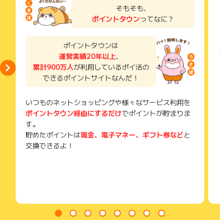
了などのメールは、ポイント獲得するまで必ず保管してくださ
そもそも、
い。
ポイントタウン
ってなに？
獲得待ち・獲得失敗の状態でお問い合わせされる際に、該当の
メールを送っていただく場合がございます。
そのため、紛失・破棄された場合は対応いたしかねますので、
ポイントタウンは
ご注意ください。
運営実績20年以上
、
累計900万人
が利用しているポイ活の
(※) SafariやChromeなどwebサイトを表示するアプリのこと
できるポイントサイトなんだ！
いつものネットショッピングや様々なサービス利用を
ポイントタウン経由にするだけ
でポイントが貯まりま
す。
貯めたポイントは
現金、電子マネー、ギフト券など
と
交換できるよ！