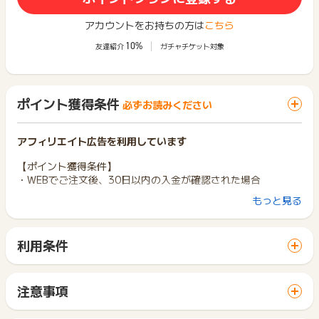
アカウントをお持ちの方は
こちら
10%
友達紹介
ガチャチケット対象
ポイント獲得条件
必ずお読みください
アフィリエイト広告を利用しています
【ポイント獲得条件】
・WEBでご注文後、30日以内の入金が確認された場合
もっと見る
【ポイント獲得対象外条件】
・いたずら、虚偽が確認された場合
・返金、返品、不正が確認された場合
利用条件
・未入金、キャンセルされた場合
「 ショッピングでポイントGET 」ボタンから広告主サイトを
・商品受領の延期や受取拒否された場合
訪問し、ご利用ください。
※ポイントに関するお問い合わせは、
ポイントタウンのサポート
サイトに移動してからお申し込みやお買い物が完了するまでの
注意事項
までお問い合わせください。ポイントについて、広告主に直接
間に、同じブラウザ（※）で他のサイトに移動した場合はポイン
ポイントの獲得の対象となるのは、税抜き・送料抜き価格とな
お問い合わせをした場合、ポイント獲得対象外となる場合がご
ト獲得ができません。
ります。