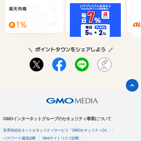
楽天市場
Yahoo!ショッピング
au 
（旧：
1%
1%
ポイントタウンをシェアしよう
GMOインターネットグループのセキュリティ事業について
世界初総合ネットセキュリティサービス「GMOセキュリティ24」
パスワード漏洩診断
Webサイトリスク診断