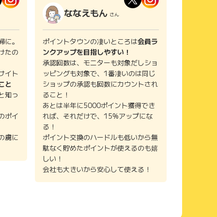
ななえもん
さん
婦に。
ポイントタウンの凄いところは
会員ラ
けたの
ンクアップを目指しやすい！
承認回数は、モニターも対象だしショ
サイト
ッピングも対象で、1番凄いのは同じ
こと
ショップの承認も回数にカウントされ
と知っ
ること！
あとは半年に5000ポイント獲得でき
のポイ
れば、それだけで、15%アップにな
る！
の虜に
ポイント交換のハードルも低いから無
駄なく貯めたポイントが使えるのも嬉
しい！
会社も大きいから安心して使える！