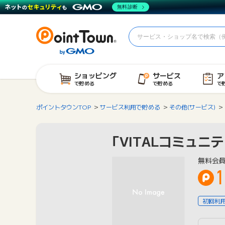
無料診断
ショッピング
サービス
ア
で貯める
で貯める
で
ポイントタウンTOP
サービス利用で貯める
その他(サービス)
「VITALコミュニ
無料会
1
初回利