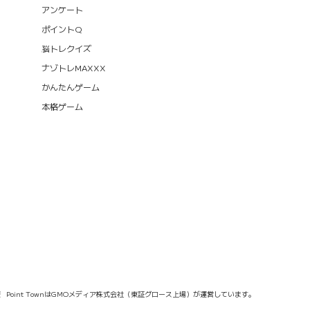
アンケート
ポイントQ
脳トレクイズ
ナゾトレMAXXX
かんたんゲーム
本格ゲーム
報
Point TownはGMOメディア株式会社（東証グロース上場）が運営しています。