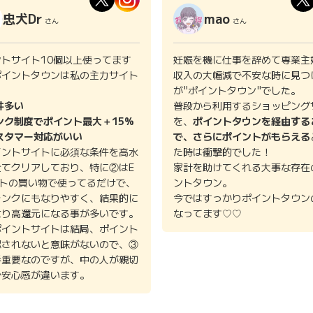
忠犬Dr
mao
さん
さん
ントサイト10個以上使ってます
妊娠を機に仕事を辞めて専業主
ポイントタウンは私の主力サイト
収入の大幅減で不安な時に見つ
。
が"ポイントタウン"でした。
件多い
普段から利用するショッピング
ンク制度でポイント最大＋15%
を、
ポイントタウンを経由する
スタマー対応がいい
で、さらにポイントがもらえる
イントサイトに必須な条件を高水
た時は衝撃的でした！
全てクリアしており、特に②はE
家計を助けてくれる大事な存在
イトの買い物で使ってるだけで、
ントタウン。
ランクにもなりやすく、結果的に
今ではすっかりポイントタウン
より高還元になる事が多いです。
なってます♡♡
ポイントサイトは結局、ポイント
認されないと意味がないので、③
番重要なのですが、中の人が親切
で安心感が違います。