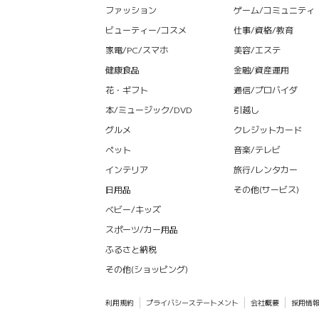
ファッション
ゲーム/コミュニティ
ビューティー/コスメ
仕事/資格/教育
家電/PC/スマホ
美容/エステ
健康食品
金融/資産運用
花・ギフト
通信/プロバイダ
本/ミュージック/DVD
引越し
グルメ
クレジットカード
ペット
音楽/テレビ
インテリア
旅行/レンタカー
日用品
その他(サービス)
ベビー/キッズ
スポーツ/カー用品
ふるさと納税
その他(ショッピング)
利用規約
プライバシーステートメント
会社概要
採用情