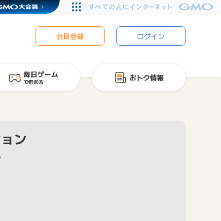
会員登録
ログイン
毎日ゲーム
おトク情報
で貯める
ション
で