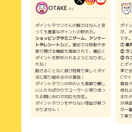
OTAKE
さん
ポイントタウンさんの魅力はなんと言
ポイ
っても豊富なポイントの貯め方。
が、
ショッピングやミニゲーム、アンケー
です
トやレシート
など。最近では移動や歩
① 案
数で稼げる機能も実装されて、幅広く
② ラ
ポイントを貯められるようになりまし
③ カ
たね！
とポ
飽きることなく遊び感覚で楽しくポイ
準で
活に取り組めるのは最高！
Cサ
ポイントタウンの中の人も素敵で優し
最高
い人たちばかりでユーザーに寄り添っ
他社
たお問い合わせ対応も完璧。
また
ポイントタウンをやらない理由が見つ
が承
かりません！
が一
丁寧