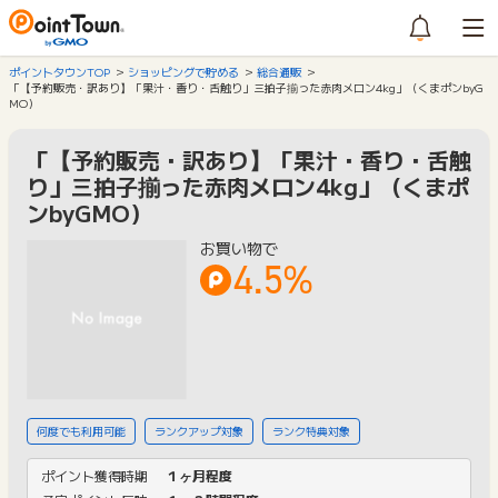
ポイントタウンTOP
ショッピングで貯める
総合通販
「【予約販売・訳あり】「果汁・香り・舌触り」三拍子揃った赤肉メロン4kg」（くまポンbyG
MO）
「【予約販売・訳あり】「果汁・香り・舌触
り」三拍子揃った赤肉メロン4kg」（くまポ
ンbyGMO）
お買い物で
4.5%
何度でも利用可能
ランクアップ対象
ランク特典対象
ポイント獲得時期
１ヶ月程度