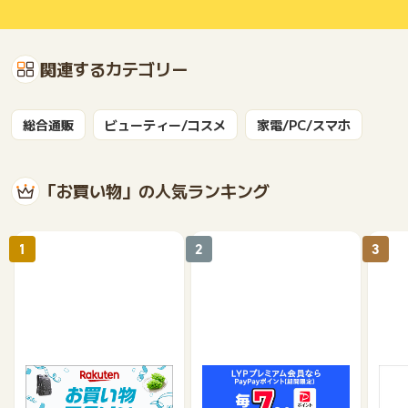
関連するカテゴリー
総合通販
ビューティー/コスメ
家電/PC/スマホ
「お買い物」の人気ランキング
1
2
3
楽天市場
Yahoo!ショッピング
au 
（旧：