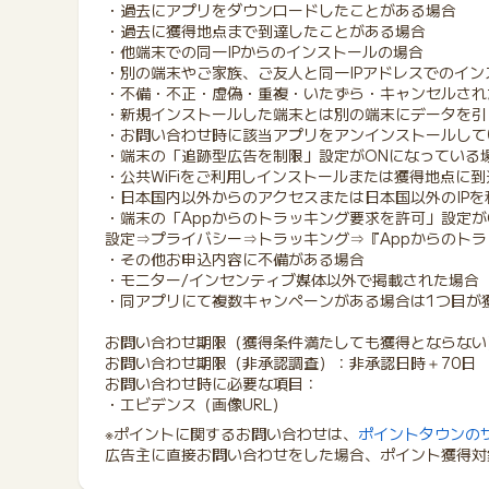
・過去にアプリをダウンロードしたことがある場合
・過去に獲得地点まで到達したことがある場合
・他端末での同一IPからのインストールの場合
・別の端末やご家族、ご友人と同一IPアドレスでのイン
・不備・不正・虚偽・重複・いたずら・キャンセルされ
・新規インストールした端末とは別の端末にデータを引
・お問い合わせ時に該当アプリをアンインストールして
・端末の「追跡型広告を制限」設定がONになっている
・公共WiFiをご利用しインストールまたは獲得地点に
・日本国内以外からのアクセスまたは日本国以外のIP
・端末の「Appからのトラッキング要求を許可」設定が
設定⇒プライバシー⇒トラッキング⇒『Appからのトラ
・その他お申込内容に不備がある場合
・モニター/インセンティブ媒体以外で掲載された場合
・同アプリにて複数キャンペーンがある場合は1つ目が
お問い合わせ期限（獲得条件満たしても獲得とならない
お問い合わせ期限（非承認調査）：非承認日時＋70日
お問い合わせ時に必要な項目：
・エビデンス（画像URL）
※ポイントに関するお問い合わせは、
ポイントタウンの
広告主に直接お問い合わせをした場合、ポイント獲得対