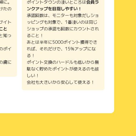
婦に。
ポイントタウンの凄いところは
会員ラ
けたの
ンクアップを目指しやすい！
承認回数は、モニターも対象だしショ
サイト
ッピングも対象で、1番凄いのは同じ
こと
ショップの承認も回数にカウントされ
と知っ
ること！
あとは半年に5000ポイント獲得でき
のポイ
れば、それだけで、15%アップにな
る！
の虜に
ポイント交換のハードルも低いから無
駄なく貯めたポイントが使えるのも嬉
しい！
会社も大きいから安心して使える！