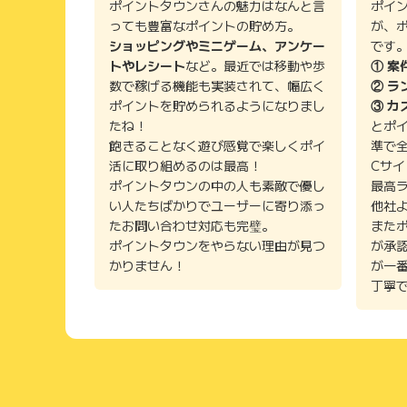
ポイントタウンさんの魅力はなんと言
ポイ
っても豊富なポイントの貯め方。
が、
ショッピングやミニゲーム、アンケー
です
トやレシート
など。最近では移動や歩
① 案
数で稼げる機能も実装されて、幅広く
② ラ
ポイントを貯められるようになりまし
③ カ
たね！
とポ
飽きることなく遊び感覚で楽しくポイ
準で
活に取り組めるのは最高！
Cサ
ポイントタウンの中の人も素敵で優し
最高
い人たちばかりでユーザーに寄り添っ
他社
たお問い合わせ対応も完璧。
また
ポイントタウンをやらない理由が見つ
が承
かりません！
が一
丁寧