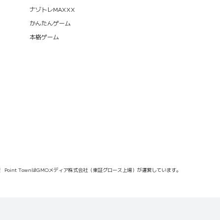
ナゾトレMAXXX
かんたんゲーム
本格ゲーム
報
Point TownはGMOメディア株式会社（東証グロース上場）が運営しています。