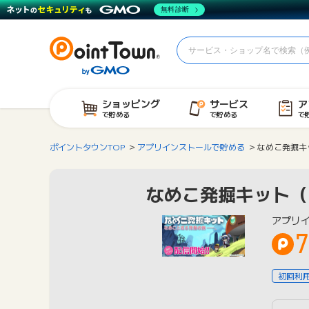
無料診断
ショッピング
サービス
ア
で貯める
で貯める
で
ポイントタウンTOP
アプリインストールで貯める
なめこ発掘キ
なめこ発掘キット（i
アプリ
7
初回利