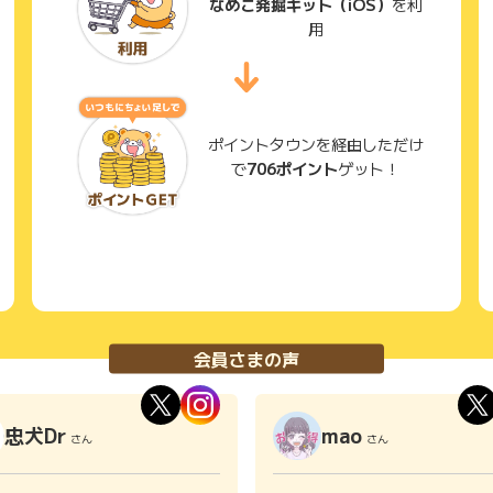
なめこ発掘キット（iOS）
を利
用
ポイントタウンを経由しただけ
で
706ポイント
ゲット！
会員さまの声
忠犬Dr
mao
さん
さん