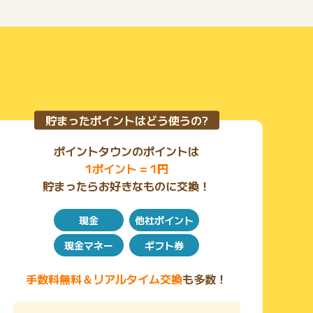
めこも一瞬で復活するよ。
同じ枯れなめこでも、缶詰を変えると違う姿に復活する
から、いろんな缶詰を試してみよう！
■新しいキャラクターと共に、発掘の旅にでかけよう
アンドロイドの「マナ」とアシスタントの「ジョッシ
貯まったポイントはどう使うの?
ュ」。発掘しながら進んでいく、彼らのハートフルな物
語にも注目！
ポイントタウンのポイントは
1ポイント = 1円
「さあ、一緒に星を脱出しよう！」
貯まったらお好きなものに交換！
現金
他社ポイント
現金マネー
ギフト券
手数料無料＆リアルタイム交換
も多数！