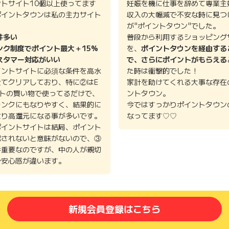
ントサイト10個以上使ってます
妊娠を機に仕事を辞めて専業主
ポイントタウンは私の主力サイト
収入の大幅減で不安な時に見つ
。
が"ポイントタウン"でした。
件多い
普段から利用するショッピング
ンク制度でポイント最大＋15%
を、
ポイントタウンを経由する
スタマー対応がいい
で、さらにポイントがもらえる
イントサイトに必須な条件を高水
た時は衝撃的でした！
全てクリアしており、特に②はE
家計を助けてくれる大事な存在
イトの買い物で使ってるだけで、
ントタウン。
ランクにもなりやすく、結果的に
今ではすっかりポイントタウン
より高還元になる事が多いです。
なってます♡♡
ポイントサイトは結局、ポイント
認されないと意味がないので、③
番重要なのですが、中の人が親切
で安心感が違います。
新規会員登録はこちら