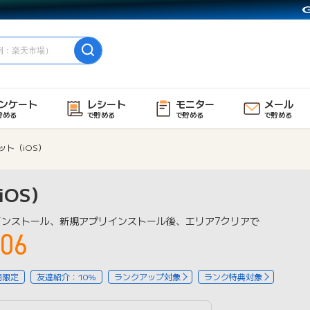
ンケート
レシート
モニター
メール
貯める
で貯める
で貯める
で貯める
ット（iOS）
OS）
インストール、新規アプリインストール後、エリア7クリアで
06
用限定
友達紹介：10%
ランクアップ対象
ランク特典対象