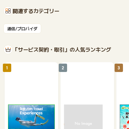
関連するカテゴリー
通信/プロバイダ
「サービス契約・取引」の人気ランキング
1
2
3
楽天トラベル観光体験
高速バスドットコム
【ネ
買取
2.5%
1.3%