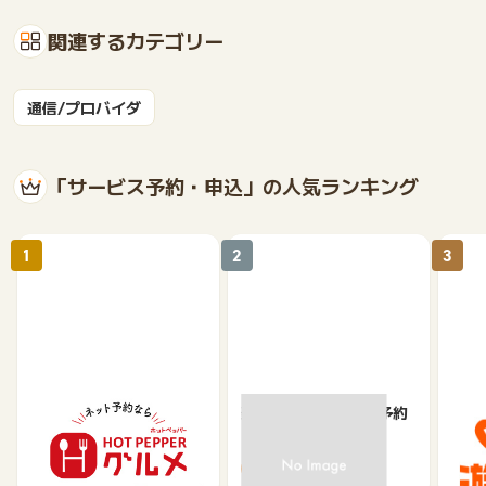
関連するカテゴリー
通信/プロバイダ
「サービス予約・申込」の人気ランキング
1
2
3
【ホットペッパーグル
楽天ぐるなびネット予約
じゃ
メ】レストラン予約
85
80