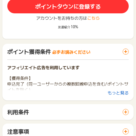
ポイントタウンに登録する
アカウントをお持ちの方は
こちら
10%
友達紹介
ポイント獲得条件
必ずお読みください
アフィリエイト広告を利用しています
【獲得条件】
申込完了（同一ユーザーからの複数回線申込を含む/ポイントサ
イトを除く）
もっと見る
※通話無しSIMもしくはWi-Fiセットが対象です。
【獲得対象外条件】
利用条件
申込みキャンセル/内容不備/いたずら/虚偽/重複/入退会を繰り
「 申込をしてポイントGET 」ボタンから広告主サイトを訪問
返す場合/無料プレゼント等の施策利用の場合/
し、ご利用ください。
エントリーコード経由の申込み/メール認証等でブラウザや端末
サイトに移動してからお申し込みやお買い物が完了するまでの
が変わる場合
注意事項
間に、同じブラウザ（※）で他のサイトに移動した場合はポイン
通話無しSIMもしくはWi-Fiセット以外の申し込み