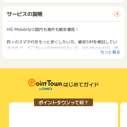
ポイントの獲得の対象となるのは、税抜き・送料抜き価格とな
ト獲得ができません。
通常用途とは異なる利用方法の場合
ります。
「 申込をしてポイントGET 」ボタンを押した時とサービス・
一部のサービスにつきましては、1商品につき10円単位の金額
サービスの説明
※ポイントに関するお問い合わせは、
ポイントタウンのサポート
お買い物利用時で、デバイス・ブラウザが異なる場合はポイン
は切り捨てとなります。
までお問い合わせください。ポイントについて、広告主に直接
ト獲得ができません。
ポイント獲得が1ポイント未満のものは切り捨てとなり、ポイ
お問い合わせをした場合、ポイント獲得対象外となる場合がご
ント履歴には記載されません。
HIS Mobileなら国内も海外も格安通信！
2回以上同じお買い物・サービスをご利用される場合は、毎回
ざいます。
原則として広告主側のポイント等を利用して支払われた金額分
ポイントタウンに戻り、「 申込をしてポイントGET 」ボタン
につきましては、ポイントタウンのポイント獲得の対象には含
を押してからご利用ください。
月々のスマホ代をもっと安くしたい方、格安SIMを検討してい
まれません。
るけれど、どこがいいのか分からない方、HIS Mobileなら、他
広告主が運営しているサービスの都合もしくは会員様の都合で
下記の事項に該当する場合、広告主側で対象外とみなし、「獲
もっと見る
社に負けないおトクな価格と、お好みにピッタリの分かりやす
商品の交換や一部でもキャンセルされた場合、ポイントが無効
得無効」となる可能性があります。
になる可能性もございます。
いプランをご用意！
・同一端末や同一世帯で、繰り返し利用不可のサービス・お買
各サービス・お買い物の獲得ポイントや獲得条件、キャンペー
い物を複数回ご利用された場合
ン期間が予告なしに変更される場合がございますが、ご利用さ
・他のポイントサイトや比較サイト、検索サイトなどを経由し
「格安ステッププラン」
れた時点の条件が適用されます。
て一度でも同サービス・お買い物を利用されたことがある場合
電話もデータもずーっとおトクに利用できる「格安ステップ」
条件を達成しているかどうかは各広告主ではなく、代理店が行
はじめてガイド
ご利用前には、Cookieの削除をおこなっていただくことを推奨
は、月額590円(1GB)からのプランとなります。通話専用アプ
っているため、広告主はポイントに関する詳細を把握しており
します。
リは必要なく、普段ご利用の電話アプリから30秒11円で通話可
ません。
能です。データ量が足らなくなった際も、1GBあたり275円で
そのため、ポイントタウンのポイントに関するお問い合わせを
サービス・お買い物利用時にお電話など2つ以上の申し込み方
ポイントタウンって何？
広告主様に直接行わないようお願いいたします。
追加が可能で、最大100GBまでご利用いただけます。5分以内
法がある場合、必ずサイト上のWEBフォームからお申し込みく
掲載中のプログラムの掲載終了日はあくまで予定となってお
ださい。
の電話かけ放題オプションなど、ご利用シーンにあわせてチョ
り、急遽終了となる場合がございます。
各サービス・お買い物に掲載されている獲得条件を必ずよくお
イス可能です。
広告に遷移しない場合は掲載が終了となっておりポイントが獲
読みください。
得できませんので、ご注意くださいませ。