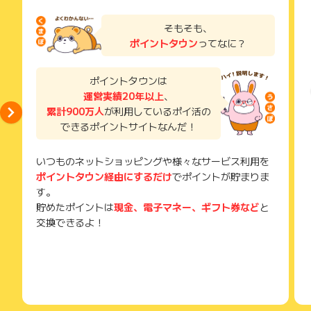
「格安弐拾プラン」
お申し込みやお買い物後、利用したサイトから送られる購入完
高速大容量データ20GB分と無料通話70分(1,540円相当)を月
了などのメールは、ポイント獲得するまで必ず保管してくださ
そもそも、
い。
額料金2,178円に含んだ「格安弐拾」新登場！70分超過した場
ポイントタウン
ってなに？
獲得待ち・獲得失敗の状態でお問い合わせされる際に、該当の
合も大手各社の半額となる30秒あたり10円で通話をご利用いた
メールを送っていただく場合がございます。
だけます。また格安SIMサービスでは、専用アプリでの発信や
そのため、紛失・破棄された場合は対応いたしかねますので、
ポイントタウンは
プレフィックス番号を電話番号の頭に追加する必要があります
ご注意ください。
運営実績20年以上
、
が、「格安弐拾」では専用アプリもプレフィックス番号も不要
累計900万人
が利用しているポイ活の
(※) SafariやChromeなどwebサイトを表示するアプリのこと
で簡単手間いらず！
できるポイントサイトなんだ！
「格安かけ放題プラン」
月額料金2,728円普段ご利用の電話アプリから、通話時間の制
いつものネットショッピングや様々なサービス利用を
限もなく、気兼ねなくご利用いただける「無制限かけ放題」！
ポイントタウン経由にするだけ
でポイントが貯まりま
高速データ通信3GB分が含まれており、3GB以降は1GBあたり
す。
275円で最大30GBまでご利用いただけます。データ通信の使
貯めたポイントは
現金、電子マネー、ギフト券など
と
いすぎ防止「上限設定機能」も備え、上限に達した後も最大20
交換できるよ！
0kbpsの通信速度でご利用いただけます。
「ビタッ！プラン」※データ通信専用
データ通信のみが月額198円〜
使った分だけお支払いのシンプルな段階制料金で、データ量を
どのくらい使うか分からない方や、月によって変動がある方に