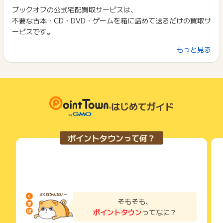
⇒
ブックオフオンライン【宅配買取】 (定額還元)
ント履歴には記載されません。
ブックオフの公式宅配買取サービスは、
2回以上同じお買い物・サービスをご利用される場合は、毎回
原則として広告主側のポイント等を利用して支払われた金額分
不要な古本・CD・DVD・ゲームを箱に詰めて送るだけの買取サ
ポイントタウンに戻り、「 サイトへ行ってポイントGET 」ボ
※ポイントに関するお問い合わせは、
ポイントタウンのサポート
につきましては、ポイントタウンのポイント獲得の対象には含
タンを押してからご利用ください。
ービスです。
までお問い合わせください。ポイントについて、広告主に直接
まれません。
お問い合わせをした場合、ポイント獲得対象外となる場合がご
広告主が運営しているサービスの都合もしくは会員様の都合で
下記の事項に該当する場合、広告主側で対象外とみなし、「獲
もっと見る
ざいます。
＼ お申込みは簡単、ご自宅まで集荷、送料・手数料は0
商品の交換や一部でもキャンセルされた場合、ポイントが無効
得無効」となる可能性があります。
になる可能性もございます。
円！／
・同一端末や同一世帯で、繰り返し利用不可のサービス・お買
各サービス・お買い物の獲得ポイントや獲得条件、キャンペー
い物を複数回ご利用された場合
ン期間が予告なしに変更される場合がございますが、ご利用さ
・他のポイントサイトや比較サイト、検索サイトなどを経由し
まとめて本を売りたいけど、お店まで運ぶのが大変？…ご心配
れた時点の条件が適用されます。
て一度でも同サービス・お買い物を利用されたことがある場合
なく！！
条件を達成しているかどうかは各広告主ではなく、代理店が行
はじめてガイド
ご利用前には、Cookieの削除をおこなっていただくことを推奨
お客様のご都合のよい日時に、運送会社スタッフが無料で集荷
っているため、広告主はポイントに関する詳細を把握しており
します。
にお伺いします♪
ません。
そのため、ポイントタウンのポイントに関するお問い合わせを
サービス・お買い物利用時にお電話など2つ以上の申し込み方
ポイントタウンって何？
広告主様に直接行わないようお願いいたします。
またパソコン・スマホで24時間いつでもお申込ができるので、
法がある場合、必ずサイト上のWEBフォームからお申し込みく
掲載中のプログラムの掲載終了日はあくまで予定となってお
ださい。
お仕事など忙しいビジネスマンの方にもオススメです。
り、急遽終了となる場合がございます。
各サービス・お買い物に掲載されている獲得条件を必ずよくお
広告に遷移しない場合は掲載が終了となっておりポイントが獲
読みください。
得できませんので、ご注意くださいませ。
お申し込みやお買い物後、利用したサイトから送られる購入完
※キャンセル・不備・いたずら・商品受取拒否及び不着、返品の
了などのメールは、ポイント獲得するまで必ず保管してくださ
そもそも、
場合はポイント獲得対象外です。
い。
ポイントタウン
ってなに？
獲得待ち・獲得失敗の状態でお問い合わせされる際に、該当の