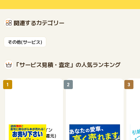
関連するカテゴリー
その他(サービス)
「サービス見積・査定」の人気ランキング
1
2
3
ブックオフオンライン
車買取のチョージン
DO
【宅配買取】(料率還元)