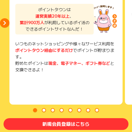
メールを送っていただく場合がございます。
そのため、紛失・破棄された場合は対応いたしかねますので、
ポイントタウンは
ご注意ください。
運営実績20年以上
、
累計900万人
が利用しているポイ活の
(※) SafariやChromeなどwebサイトを表示するアプリのこと
できるポイントサイトなんだ！
いつものネットショッピングや様々なサービス利用を
ポイントタウン経由にするだけ
でポイントが貯まりま
す。
貯めたポイントは
現金、電子マネー、ギフト券など
と
交換できるよ！
新規会員登録はこちら