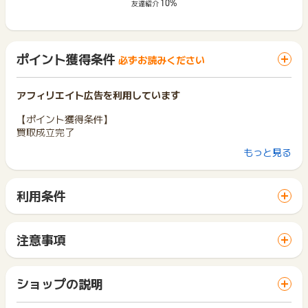
10%
友達紹介
ポイント獲得条件
必ずお読みください
アフィリエイト広告を利用しています
【ポイント獲得条件】
買取成立完了
もっと見る
【ポイント却下条件】
虚偽・不正・いたずら・キャンセル・申込不備・買取が成立し
なかった場合。
利用条件
※お客様または広告主の都合により商品の交換や一部キャンセル
「 サイトへ行ってポイントGET 」ボタンから広告主サイトを
などになりますとシステム上、ポイントが無効となります。
訪問し、ご利用ください。
※こちらからの商品購入は、ポイント獲得対象外となります。ご
サイトに移動してからお申し込みやお買い物が完了するまでの
注意ください。
注意事項
間に、同じブラウザ（※）で他のサイトに移動した場合はポイン
ポイントの獲得の対象となるのは、税抜き・送料抜き価格とな
ト獲得ができません。
商品購入をご利用の際は、
ります。
「 サイトへ行ってポイントGET 」ボタンを押した時とサービ
⇒
ブックオフオンライン【商品購入】
よりご利用ください。
一部のサービスにつきましては、1商品につき10円単位の金額
ショップの説明
ス・お買い物利用時で、デバイス・ブラウザが異なる場合はポ
は切り捨てとなります。
イント獲得ができません。
定額は下記
ポイント獲得が1ポイント未満のものは切り捨てとなり、ポイ