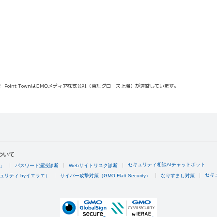
報
Point TownはGMOメディア株式会社（東証グロース上場）が運営しています。
ついて
セキュリティ相談AIチャットボット
4」
パスワード漏洩診断
Webサイトリスク診断
セキ
ュリティ byイエラエ）
サイバー攻撃対策（GMO Flatt Security）
なりすまし対策