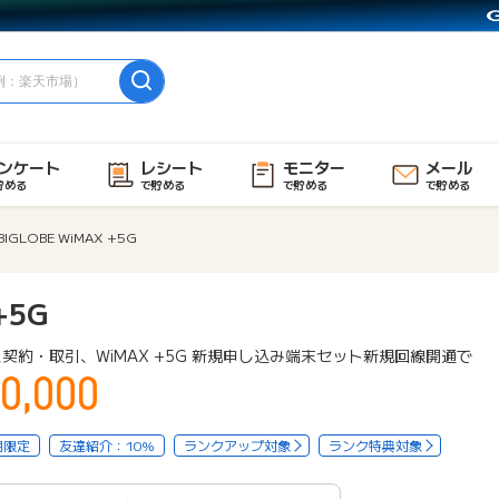
ンケート
レシート
モニター
メール
貯める
で貯める
で貯める
で貯める
BIGLOBE WiMAX +5G
+5G
契約・取引、WiMAX +5G 新規申し込み端末セット新規回線開通で
0,000
用限定
友達紹介：10%
ランクアップ対象
ランク特典対象