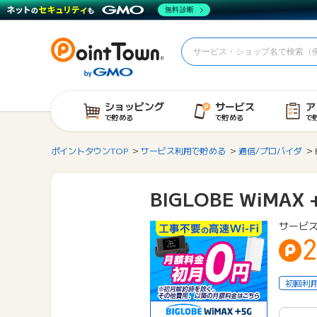
無料診断
ショッピング
サービス
ア
で貯める
で貯める
で
ポイントタウンTOP
サービス利用で貯める
通信/プロバイダ
BIGLOBE WiMAX 
サービス
2
初回利