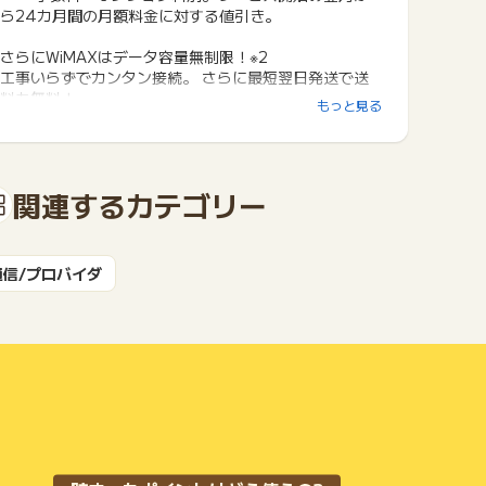
ら24カ月間の月額料金に対する値引き。
さらにWiMAXはデータ容量無制限！※2
工事いらずでカンタン接続。 さらに最短翌日発送で送
料も無料！
もっと見る
特典適用の条件として、オプションへの申込は不要なの
で安心です。
BIGLOBEとは？
関連するカテゴリー
・KDDIグループ
・通信事業35年以上の実績
・お客様満足度は93.5％！
通信/プロバイダ
※1 5G SA対応の「ギガ放題プラスS」プランでデータ
端末L13利用時。
※2 大量利用では混雑時に速度制限する場合あり