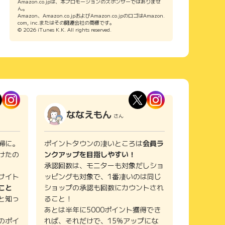
Amazon.co.jpは、本プロモーションのスポンサーではありませ
ん。
Amazon、Amazon.co.jpおよびAmazon.co.jpのロゴはAmazon.
com, inc.またはその関連会社の商標です。
© 2026 iTunes K.K. All rights reserved.
ななえもん
さん
婦に。
ポイントタウンの凄いところは
会員ラ
けたの
ンクアップを目指しやすい！
承認回数は、モニターも対象だしショ
サイト
ッピングも対象で、1番凄いのは同じ
こと
ショップの承認も回数にカウントされ
と知っ
ること！
あとは半年に5000ポイント獲得でき
のポイ
れば、それだけで、15%アップにな