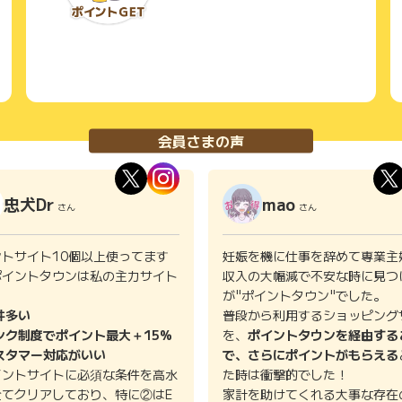
会員さまの声
忠犬Dr
mao
さん
さん
ントサイト10個以上使ってます
妊娠を機に仕事を辞めて専業主
ポイントタウンは私の主力サイト
収入の大幅減で不安な時に見つ
。
が"ポイントタウン"でした。
件多い
普段から利用するショッピング
ンク制度でポイント最大＋15%
を、
ポイントタウンを経由する
スタマー対応がいい
で、さらにポイントがもらえる
イントサイトに必須な条件を高水
た時は衝撃的でした！
全てクリアしており、特に②はE
家計を助けてくれる大事な存在