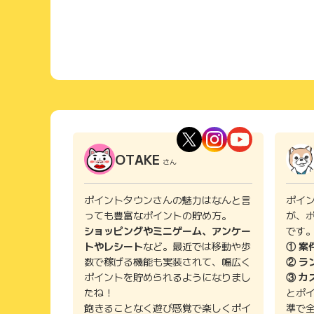
OTAKE
さん
ポイントタウンさんの魅力はなんと言
ポイ
っても豊富なポイントの貯め方。
が、
ショッピングやミニゲーム、アンケー
です
トやレシート
など。最近では移動や歩
① 案
数で稼げる機能も実装されて、幅広く
② ラ
ポイントを貯められるようになりまし
③ カ
たね！
とポ
飽きることなく遊び感覚で楽しくポイ
準で