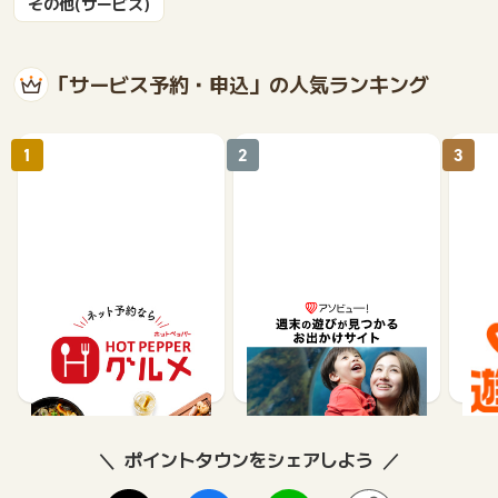
その他(サービス)
「サービス予約・申込」の人気ランキング
1
2
3
【ホットペッパーグル
遊び予約／レジャーチケ
じゃ
メ】レストラン予約
ット購入サイト「アソビ
ュー！」
85
1.5%
ポイントタウンをシェアしよう