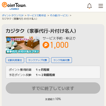
ポイントタウンTOP
サービスで貯める
その他(サービス)
カジタク（家事代行-片付け名人）
カジタク（家事代行-片付け名人）
サービス予約・申込で
1,000
初回利用限定
ランクアップ対象
ランク特典対象
ポイント獲得時期
１ヶ月程度
予定ポイント反映
１〜２時間程度
すでに終了しています
10%
友達紹介