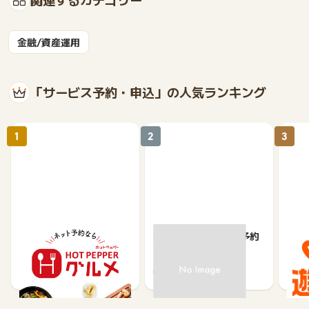
金融/資産運用
「サービス予約・申込」の人気ランキング
1
2
3
【ホットペッパーグル
楽天ぐるなびネット予約
じゃ
メ】レストラン予約
85
80