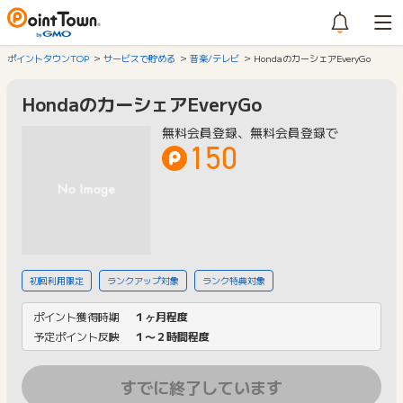
ポイントタウンTOP
サービスで貯める
音楽/テレビ
HondaのカーシェアEveryGo
HondaのカーシェアEveryGo
無料会員登録、無料会員登録で
150
初回利用限定
ランクアップ対象
ランク特典対象
ポイント獲得時期
１ヶ月程度
予定ポイント反映
１〜２時間程度
すでに終了しています