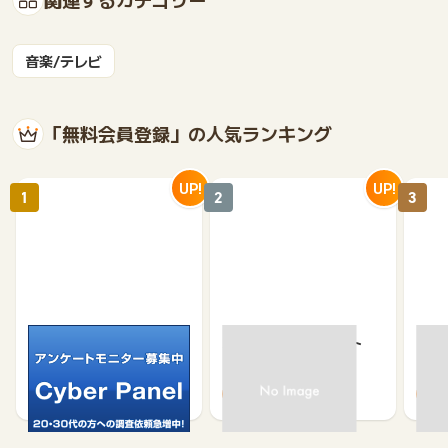
音楽/テレビ
「無料会員登録」の人気ランキング
UP!
UP!
1
2
3
サイバーパネル
京急プレミアポイント
【無
（新規会員登録）
（キ
750
650
500
370