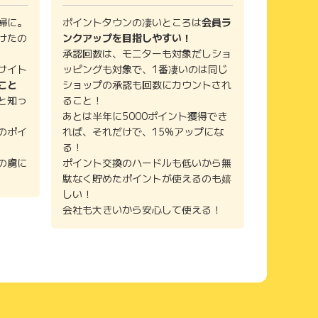
婦に。
ポイントタウンの凄いところは
会員ラ
けたの
ンクアップを目指しやすい！
承認回数は、モニターも対象だしショ
サイト
ッピングも対象で、1番凄いのは同じ
こと
ショップの承認も回数にカウントされ
と知っ
ること！
あとは半年に5000ポイント獲得でき
のポイ
れば、それだけで、15%アップにな
る！
の虜に
ポイント交換のハードルも低いから無
駄なく貯めたポイントが使えるのも嬉
しい！
会社も大きいから安心して使える！