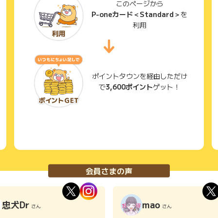
このページから
P-oneカード＜Standard＞
を
利用
ポイントタウンを経由しただけ
で
3,600ポイント
ゲット！
会員さまの声
忠犬Dr
mao
さん
さん