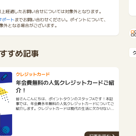
年以上経過したお問い合せについては対象外となります。
サポート
までお問い合わせください。ポイントについて、
象外となる場合がございます。
すすめ記事
クレジットカード
年会費無料の人気クレジットカードご紹
介！
皆さんこんにちは、ポイントタウンのスタッフAです！本記
事では、年会費永年無料の人気クレジットカードについてご
紹介します。クレジットカードは現代の生活に欠かせないツ
ールとなりました。しかし、年会費がかかるものも多く、経
済的な負担になることもあります。そこで今回は、年会費が
永年無料のおすすめクレジットカード５種類をご紹介しま
す。今回ご紹介するクレジットカードは、優れた特典やサー
ビスを提供しながらも、年会費を一切支払う必要がありませ