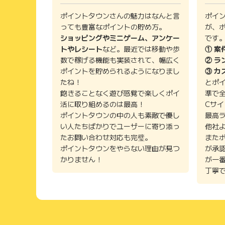
ポイントタウンさんの魅力はなんと言
ポイ
っても豊富なポイントの貯め方。
が、
ショッピングやミニゲーム、アンケー
です
トやレシート
など。最近では移動や歩
① 案
数で稼げる機能も実装されて、幅広く
② ラ
ポイントを貯められるようになりまし
③ カ
たね！
とポ
飽きることなく遊び感覚で楽しくポイ
準で
活に取り組めるのは最高！
Cサ
ポイントタウンの中の人も素敵で優し
最高
い人たちばかりでユーザーに寄り添っ
他社
たお問い合わせ対応も完璧。
また
ポイントタウンをやらない理由が見つ
が承
かりません！
が一
丁寧