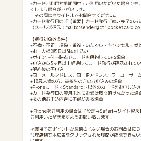
※カードご利用対象期間中にご利用いただいた場合でも
てしまう場合がございます。
その際は当サイトまでお問合せください。
※カード発行日は「【重要】カード発行手続き完了のお
（メール送信元：mailto:sender@ctr.pocketcard.co
【獲得対象外条件】
※不備・不正・虚偽・重複・いたずら・キャンセル・受
※お一人様2回目以降の申込み
※ポイント付与時点でカードを解約している場合
※申込から3ヶ月以上経過してカード発行が確認されて
※解約後の再申込
※同一メールアドレス、同一IPアドレス、同一ユーザー
※18歳未満の方、高校生の方のお申込みの場合
※P-oneカード＜Standard＞以外のカードをお申し込
※カード発行日の翌月末迄にお受け取り頂けなかった場
※その他お申込内容に不備がある場合
※iPhoneをご利用の場合は「設定→Safari→サイト
ご利用いただきますようお願い致します。
≪獲得予定ポイントが反映されない場合のお問合せにつ
代理店側で本広告をクリックされた履歴が確認できない
います。