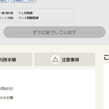
ト獲得時期
１ヶ月程度
イント反映
１〜２時間程度
すでに終了しています
利用手順
注意事項
利用必須）
方のみ対象
。