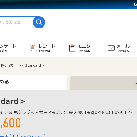
ンケート
レシート
モニター
メール
貯める
で貯める
で貯める
で貯める
P-oneカード＜Standard＞
める
dard＞
発行、新規クレジットカード受取完了後＆翌月末迄の1回以上の利用で
,600
用限定
友達紹介：10%