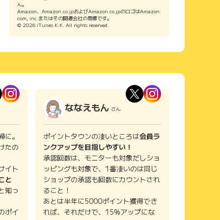
ん。
Amazon、Amazon.co.jpおよびAmazon.co.jpのロゴはAmazon.
com, inc.またはその関連会社の商標です。
© 2026 iTunes K.K. All rights reserved.
ななえもん
さん
婦に。
ポイントタウンの凄いところは
会員ラ
けたの
ンクアップを目指しやすい！
承認回数は、モニターも対象だしショ
サイト
ッピングも対象で、1番凄いのは同じ
こと
ショップの承認も回数にカウントされ
と知っ
ること！
あとは半年に5000ポイント獲得でき
のポイ
れば、それだけで、15%アップにな