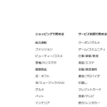
ショッピングで貯める
サービス利用で貯める
総合通販
クーポン/グルメ
ファッション
ゲーム/コミュニティ
ビューティー/コスメ
仕事/資格/教育
家電/PC/スマホ
美容/エステ
健康食品
金融/資産運用
花・ギフト
通信/プロバイダ
本/ミュージック/DVD
引越し
グルメ
クレジットカード
ペット
音楽/テレビ
インテリア
旅行/レンタカー