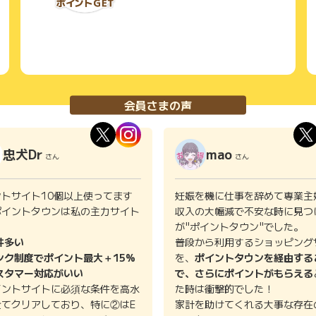
会員さまの声
忠犬Dr
mao
さん
さん
ントサイト10個以上使ってます
妊娠を機に仕事を辞めて専業主
ポイントタウンは私の主力サイト
収入の大幅減で不安な時に見つ
。
が"ポイントタウン"でした。
件多い
普段から利用するショッピング
ンク制度でポイント最大＋15%
を、
ポイントタウンを経由する
スタマー対応がいい
で、さらにポイントがもらえる
イントサイトに必須な条件を高水
た時は衝撃的でした！
全てクリアしており、特に②はE
家計を助けてくれる大事な存在