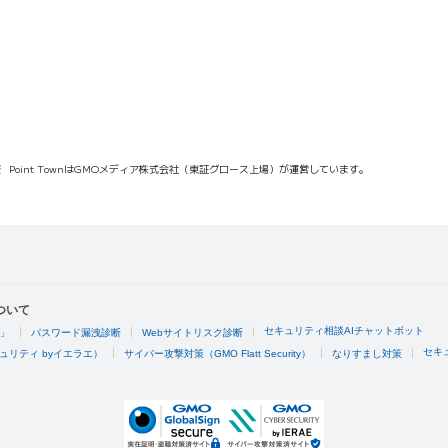
報
Point TownはGMOメディア株式会社（東証グロース上場）が運営しています。
ついて
セキュリティ相談AIチャットボット
4」
パスワード漏洩診断
Webサイトリスク診断
セキ
ュリティ byイエラエ）
サイバー攻撃対策（GMO Flatt Security）
なりすまし対策