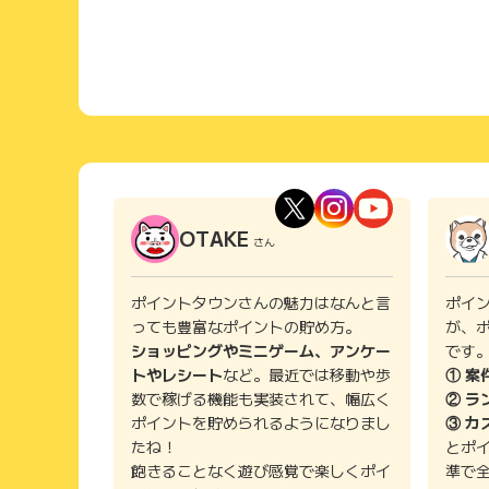
OTAKE
さん
ポイントタウンさんの魅力はなんと言
ポイ
っても豊富なポイントの貯め方。
が、
ショッピングやミニゲーム、アンケー
です
トやレシート
など。最近では移動や歩
① 案
数で稼げる機能も実装されて、幅広く
② ラ
ポイントを貯められるようになりまし
③ カ
たね！
とポ
飽きることなく遊び感覚で楽しくポイ
準で