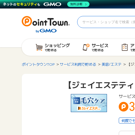
無料診断
ショッピング
サービス
ア
で貯める
で貯める
で
ポイントタウンTOP
サービス利用で貯める
美容/エステ
【ジ
【ジェイエステティ
サービス
3
何度で