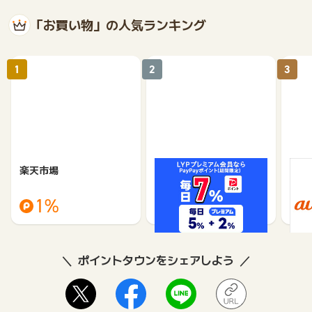
「お買い物」の人気ランキング
1
2
3
楽天市場
Yahoo!ショッピング
au 
（旧：
1%
1%
ポイントタウンをシェアしよう