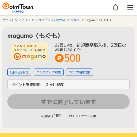
ポイントタウンTOP
ショッピングで貯める
グルメ
mogumo（もぐも）
mogumo（もぐも）
お買い物、新規商品購入後、2回目の
お届け完了で
500
初回利用限定
ランクアップ対象
ランク特典対象
ポイント獲得時期
２ヶ月程度
すでに終了しています
10%
友達紹介
ガチャチケット対象