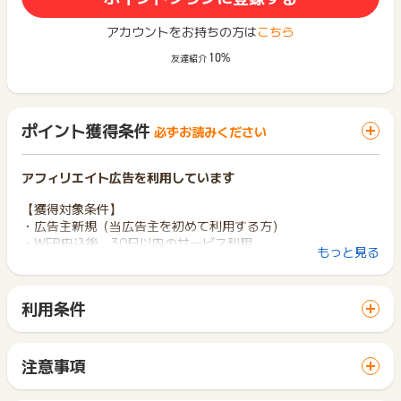
アカウントをお持ちの方は
こちら
10%
友達紹介
ポイント獲得条件
必ずお読みください
アフィリエイト広告を利用しています
【獲得対象条件】
・広告主新規（当広告主を初めて利用する方）
・WEB申込後、30日以内のサービス利用
もっと見る
・複数サービス申込した場合もポイント数は一律
・対象サービス：ハウスクリーニングのみ
利用条件
【獲得対象外条件】
「 申込をしてポイントGET 」ボタンから広告主サイトを訪問
・不正、いたずら、返品、キャンセル、報酬目的、連絡不通
し、ご利用ください。
・1世帯2回以上の申込
サイトに移動してからお申し込みやお買い物が完了するまでの
・＜お問い合わせフォーム＞からの申込
注意事項
間に、同じブラウザ（※）で他のサイトに移動した場合はポイン
・定期清掃（お家・ビル）見積もり申込の場合
ポイントの獲得の対象となるのは、税抜き・送料抜き価格とな
ト獲得ができません。
・IE経由の申込（※IEはサービス対象外となり推奨環境ではござ
ります。