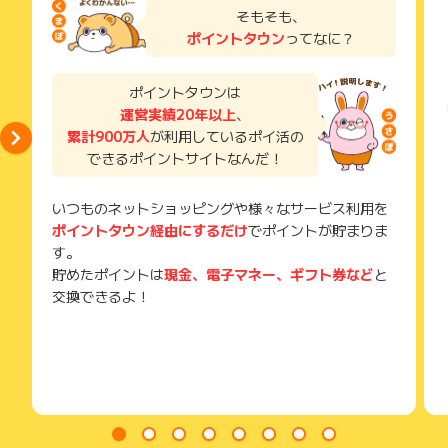
了などのメールは、ポイント獲得するまで必ず保管してくださ
そもそも、
い。
ポイントタウン
ってなに？
獲得待ち・獲得失敗の状態でお問い合わせされる際に、該当の
メールを送っていただく場合がございます。
そのため、紛失・破棄された場合は対応いたしかねますので、
ポイントタウンは
ご注意ください。
運営実績20年以上
、
累計900万人
が利用しているポイ活の
(※) SafariやChromeなどwebサイトを表示するアプリのこと
できるポイントサイトなんだ！
いつものネットショッピングや様々なサービス利用を
ポイントタウン経由にするだけ
でポイントが貯まりま
す。
貯めたポイントは
現金、電子マネー、ギフト券など
と
交換できるよ！