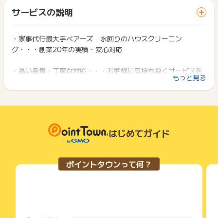
「 申込をしてポイントGET 」ボタンを押した時とサービス・
いません。）
一部のサービスにつきましては、1商品につき10円単位の金額
サービスの説明
お買い物利用時で、デバイス・ブラウザが異なる場合はポイン
は切り捨てとなります。
ト獲得ができません。
※お申込み日から半年以上経過している場合、ポイントに関する
ポイント獲得が1ポイント未満のものは切り捨てとなり、ポイ
お問合せを承ることができません。あらかじめご了承くださ
ント履歴には記載されません。
・家事代行最大手ベアーズ 水回りのハウスクリーニン
2回以上同じお買い物・サービスをご利用される場合は、毎回
い。
原則として広告主側のポイント等を利用して支払われた金額分
グ・・・創業20年の実績・安心対応
ポイントタウンに戻り、「 申込をしてポイントGET 」ボタン
につきましては、ポイントタウンのポイント獲得の対象には含
を押してからご利用ください。
※ポイントに関するお問い合わせは、
ポイントタウンのサポート
まれません。
までお問い合わせください。ポイントについて、広告主に直接
・高い品質・丁寧な対応・・・お客様に気持ち良くサービスを
広告主が運営しているサービスの都合もしくは会員様の都合で
下記の事項に該当する場合、広告主側で対象外とみなし、「獲
もっと見る
お問い合わせをした場合、ポイント獲得対象外となる場合がご
受けていただくよう、清潔なユニフォームで訪問
商品の交換や一部でもキャンセルされた場合、ポイントが無効
得無効」となる可能性があります。
ざいます。
になる可能性もございます。
技術はもちろん、マナー・マインドまで徹底したスタッフ教
・同一端末や同一世帯で、繰り返し利用不可のサービス・お買
各サービス・お買い物の獲得ポイントや獲得条件、キャンペー
育を実施。
い物を複数回ご利用された場合
ン期間が予告なしに変更される場合がございますが、ご利用さ
・他のポイントサイトや比較サイト、検索サイトなどを経由し
れた時点の条件が適用されます。
て一度でも同サービス・お買い物を利用されたことがある場合
・お客様満足度96.5%・5冠獲得・・・『口コミランキング N
条件を達成しているかどうかは各広告主ではなく、代理店が行
はじめてガイド
ご利用前には、Cookieの削除をおこなっていただくことを推奨
o.1』『サービス品質が高いと思うサービス No.1』
っているため、広告主はポイントに関する詳細を把握しており
します。
『サポートも充実のサービス No.1』『共働き家庭が選ぶサー
ません。
ビス No.1』『企業の福利厚生におすすめのサービス No.1』
そのため、ポイントタウンのポイントに関するお問い合わせを
サービス・お買い物利用時にお電話など2つ以上の申し込み方
ポイントタウンって何？
広告主様に直接行わないようお願いいたします。
日本マーケティングリサーチ機構調べ 調査概要：2021年9
法がある場合、必ずサイト上のWEBフォームからお申し込みく
掲載中のプログラムの掲載終了日はあくまで予定となってお
ださい。
月期_ブランドのイメージ調査
り、急遽終了となる場合がございます。
各サービス・お買い物に掲載されている獲得条件を必ずよくお
広告に遷移しない場合は掲載が終了となっておりポイントが獲
読みください。
・誠実なトラブル対応・・・万が一の際は、迅速かつ誠心誠意
得できませんので、ご注意くださいませ。
対応。損害保険へも加入しております。
お申し込みやお買い物後、利用したサイトから送られる購入完