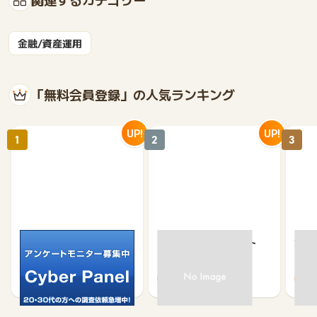
金融/資産運用
「無料会員登録」の人気ランキング
UP!
UP!
1
2
3
サイバーパネル
京急プレミアポイント
カウ
（新規会員登録）
750
650
500
370