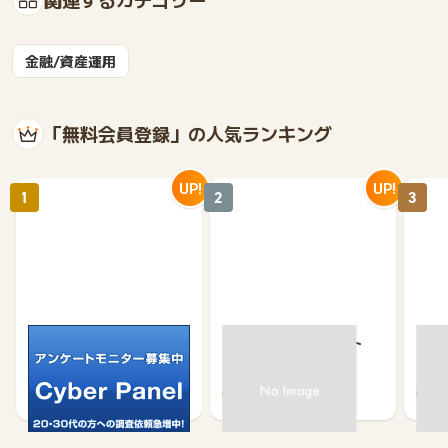
金融/資産運用
「無料会員登録」の人気ランキング
UP!
UP!
1
2
3
サイバーパネル
京急プレミアポイント
【無
（新規会員登録）
（キ
750
650
500
370