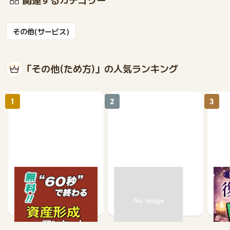
その他(サービス)
「その他(ため方)」の人気ランキング
1
2
3
【無料・60秒で終わる】
モニポ LINE会員登録
復縁
資産形成に関するアンケ
ケー
ート
540
64