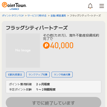
ポイントタウンTOP
サービスで貯める
金融/資産運用
フラッグシティパートナーズ
フラッグシティパートナーズ
その他(ため方)、海外不動産投資成約
完了で
40,000
初回利用限定
ランクアップ対象
ランク特典対象
ポイント獲得時期
２ヶ月程度
予定ポイント反映
１〜２時間程度
すでに終了しています