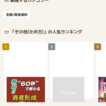
金融/資産運用
「その他(ため方)」の人気ランキング
1
2
3
【無料・60秒で終わる】
モニポ LINE会員登録
復縁
資産形成に関するアンケ
ケー
ート
540
64