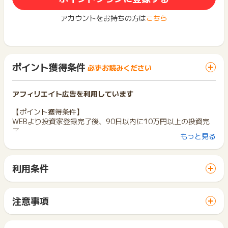
アカウントをお持ちの方は
こちら
ポイント獲得条件
必ずお読みください
アフィリエイト広告を利用しています
【ポイント獲得条件】
WEBより投資家登録完了後、90日以内に10万円以上の投資完
了
もっと見る
・広告主新規（当広告主を初めて利用する方）
【ポイント獲得対象外条件】
利用条件
・法人・マイナンバーがない人・住民票がない人
「 申込をしてポイントGET 」ボタンから広告主サイトを訪問
・会員登録の不備、重複、不正、いたずら、報酬目的
し、ご利用ください。
・20歳未満の方からのお申込み
サイトに移動してからお申し込みやお買い物が完了するまでの
・1世帯2回以上の申込
注意事項
間に、同じブラウザ（※）で他のサイトに移動した場合はポイン
・審査不通過の場合
ポイントの獲得の対象となるのは、税抜き・送料抜き価格とな
ト獲得ができません。
・クーポンコードを使用してのお申込み
ります。
「 申込をしてポイントGET 」ボタンを押した時とサービス・
・マイナンバーがない人・住民票がない人