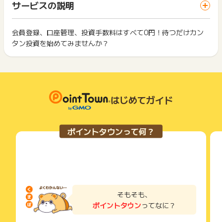
一部のサービスにつきましては、1商品につき10円単位の金額
サービスの説明
お買い物利用時で、デバイス・ブラウザが異なる場合はポイン
・IE経由の申込（※IEはサービス対象外となり推奨環境ではござ
は切り捨てとなります。
ト獲得ができません。
いません。）
ポイント獲得が1ポイント未満のものは切り捨てとなり、ポイ
ント履歴には記載されません。
会員登録、口座管理、投資手数料はすべて0円！待つだけカン
2回以上同じお買い物・サービスをご利用される場合は、毎回
原則として広告主側のポイント等を利用して支払われた金額分
タン投資を始めてみませんか？
ポイントタウンに戻り、「 申込をしてポイントGET 」ボタン
※お申込み日から半年以上経過している場合、ポイントに関する
につきましては、ポイントタウンのポイント獲得の対象には含
もっと見る
を押してからご利用ください。
お問合せを承ることができません。あらかじめご了承くださ
まれません。
い。
広告主が運営しているサービスの都合もしくは会員様の都合で
下記の事項に該当する場合、広告主側で対象外とみなし、「獲
商品の交換や一部でもキャンセルされた場合、ポイントが無効
得無効」となる可能性があります。
※ポイントに関するお問い合わせは、
ポイントタウンのサポート
になる可能性もございます。
・同一端末や同一世帯で、繰り返し利用不可のサービス・お買
までお問い合わせください。ポイントについて、広告主に直接
各サービス・お買い物の獲得ポイントや獲得条件、キャンペー
はじめてガイド
い物を複数回ご利用された場合
お問い合わせをした場合、ポイント獲得対象外となる場合がご
ン期間が予告なしに変更される場合がございますが、ご利用さ
・他のポイントサイトや比較サイト、検索サイトなどを経由し
ざいます。
れた時点の条件が適用されます。
て一度でも同サービス・お買い物を利用されたことがある場合
条件を達成しているかどうかは各広告主ではなく、代理店が行
ご利用前には、Cookieの削除をおこなっていただくことを推奨
ポイントタウンって何？
っているため、広告主はポイントに関する詳細を把握しており
します。
ません。
そのため、ポイントタウンのポイントに関するお問い合わせを
サービス・お買い物利用時にお電話など2つ以上の申し込み方
広告主様に直接行わないようお願いいたします。
法がある場合、必ずサイト上のWEBフォームからお申し込みく
掲載中のプログラムの掲載終了日はあくまで予定となってお
ださい。
り、急遽終了となる場合がございます。
各サービス・お買い物に掲載されている獲得条件を必ずよくお
広告に遷移しない場合は掲載が終了となっておりポイントが獲
読みください。
そもそも、
得できませんので、ご注意くださいませ。
ポイントタウン
ってなに？
お申し込みやお買い物後、利用したサイトから送られる購入完
了などのメールは、ポイント獲得するまで必ず保管してくださ