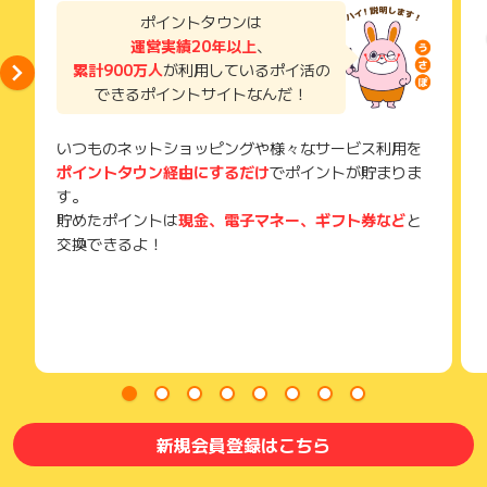
い。
ポイントタウンは
獲得待ち・獲得失敗の状態でお問い合わせされる際に、該当の
運営実績20年以上
、
メールを送っていただく場合がございます。
累計900万人
が利用しているポイ活の
そのため、紛失・破棄された場合は対応いたしかねますので、
できるポイントサイトなんだ！
ご注意ください。
(※) SafariやChromeなどwebサイトを表示するアプリのこと
いつものネットショッピングや様々なサービス利用を
ポイントタウン経由にするだけ
でポイントが貯まりま
す。
貯めたポイントは
現金、電子マネー、ギフト券など
と
交換できるよ！
新規会員登録はこちら