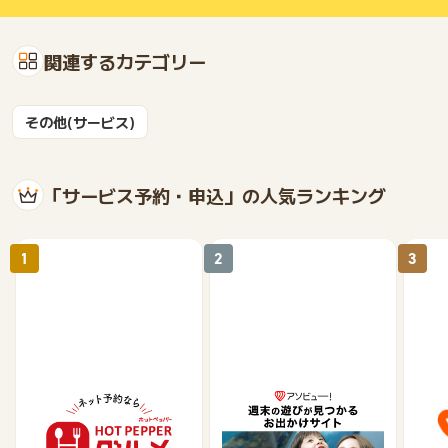
関連するカテゴリー
その他(サービス)
「サービス予約・申込」の人気ランキング
1
2
3
【ホットペッパーグル
遊び予約／レジャーチケ
じゃ
メ】レストラン予約
ット購入サイト「アソビ
ュー！」