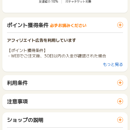
10%
友達紹介
ガチャチケット対象
ポイント獲得条件
必ずお読みください
アフィリエイト広告を利用しています
【ポイント獲得条件】
・WEBでご注文後、30日以内の入金が確認された場合
もっと見る
【ポイント獲得対象外条件】
・返金、キャンセル、未入金 、虚偽、転売目的の場合
・いたずら、重複成果、不正が確認された場合
利用条件
「 ショッピングでポイントGET 」ボタンから広告主サイトを
※お申込み日から半年以上経過している場合、ポイントに関する
訪問し、ご利用ください。
お問合せを承ることができません。あらかじめご了承くださ
サイトに移動してからお申し込みやお買い物が完了するまでの
い。
注意事項
間に、同じブラウザ（※）で他のサイトに移動した場合はポイン
ポイントの獲得の対象となるのは、税抜き・送料抜き価格とな
※ポイントに関するお問い合わせは、
ポイントタウンのサポート
ト獲得ができません。
ります。
までお問い合わせください。ポイントについて、広告主に直接
「 ショッピングでポイントGET 」ボタンを押した時とサービ
一部のサービスにつきましては、1商品につき10円単位の金額
ショップの説明
お問い合わせをした場合、ポイント獲得対象外となる場合がご
ス・お買い物利用時で、デバイス・ブラウザが異なる場合はポ
は切り捨てとなります。
ざいます。
イント獲得ができません。
ポイント獲得が1ポイント未満のものは切り捨てとなり、ポイ