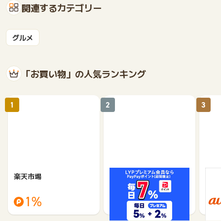
関連するカテゴリー
グルメ
「お買い物」の人気ランキング
1
2
3
楽天市場
Yahoo!ショッピング
au 
（旧：
1%
1%