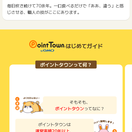
ント履歴には記載されません。
毎日炊き続けて70余年。一口食べるだけで「ああ、違う」と感
2回以上同じお買い物・サービスをご利用される場合は、毎回
原則として広告主側のポイント等を利用して支払われた金額分
じさせる、職人の技がここにあります。
ポイントタウンに戻り、「 ショッピングでポイントGET 」ボ
につきましては、ポイントタウンのポイント獲得の対象には含
もっと見る
タンを押してからご利用ください。
まれません。
広告主が運営しているサービスの都合もしくは会員様の都合で
下記の事項に該当する場合、広告主側で対象外とみなし、「獲
商品の交換や一部でもキャンセルされた場合、ポイントが無効
得無効」となる可能性があります。
になる可能性もございます。
・同一端末や同一世帯で、繰り返し利用不可のサービス・お買
各サービス・お買い物の獲得ポイントや獲得条件、キャンペー
はじめてガイド
い物を複数回ご利用された場合
ン期間が予告なしに変更される場合がございますが、ご利用さ
・他のポイントサイトや比較サイト、検索サイトなどを経由し
れた時点の条件が適用されます。
て一度でも同サービス・お買い物を利用されたことがある場合
条件を達成しているかどうかは各広告主ではなく、代理店が行
ご利用前には、Cookieの削除をおこなっていただくことを推奨
ポイントタウンって何？
っているため、広告主はポイントに関する詳細を把握しており
します。
ません。
そのため、ポイントタウンのポイントに関するお問い合わせを
サービス・お買い物利用時にお電話など2つ以上の申し込み方
広告主様に直接行わないようお願いいたします。
法がある場合、必ずサイト上のWEBフォームからお申し込みく
掲載中のプログラムの掲載終了日はあくまで予定となってお
ださい。
り、急遽終了となる場合がございます。
各サービス・お買い物に掲載されている獲得条件を必ずよくお
広告に遷移しない場合は掲載が終了となっておりポイントが獲
読みください。
そもそも、
得できませんので、ご注意くださいませ。
ポイントタウン
ってなに？
お申し込みやお買い物後、利用したサイトから送られる購入完
了などのメールは、ポイント獲得するまで必ず保管してくださ
い。
ポイントタウンは
獲得待ち・獲得失敗の状態でお問い合わせされる際に、該当の
運営実績20年以上
、