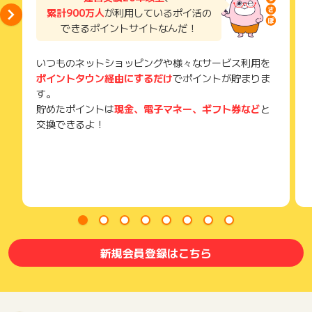
メールを送っていただく場合がございます。
累計900万人
が利用しているポイ活の
そのため、紛失・破棄された場合は対応いたしかねますので、
できるポイントサイトなんだ！
ご注意ください。
(※) SafariやChromeなどwebサイトを表示するアプリのこと
いつものネットショッピングや様々なサービス利用を
ポイントタウン経由にするだけ
でポイントが貯まりま
す。
貯めたポイントは
現金、電子マネー、ギフト券など
と
交換できるよ！
新規会員登録はこちら