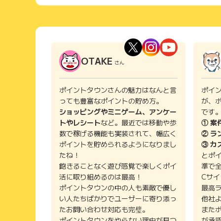
OTAKE
さん
ポイントタウンさんの魅力はなんと言
ポイ
っても豊富なポイントの貯め方。
が、
ショッピングやミニゲーム、アンケー
です
トやレシート
など。最近では移動や歩
① 案
数で稼げる機能も実装されて、幅広く
② ラ
ポイントを貯められるようになりまし
③ カ
たね！
とポ
飽きることなく遊び感覚で楽しくポイ
準で
活に取り組めるのは最高！
Cサ
ポイントタウンの中の人も素敵で優し
最高
い人たちばかりでユーザーに寄り添っ
他社
たお問い合わせ対応も完璧。
また
ポイントタウンをやらない理由が見つ
が承