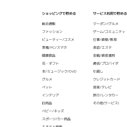
ショッピングで貯める
サービス利用で貯める
総合通販
クーポン/グルメ
ファッション
ゲーム/コミュニティ
ビューティー/コスメ
仕事/資格/教育
家電/PC/スマホ
美容/エステ
健康食品
金融/資産運用
花・ギフト
通信/プロバイダ
本/ミュージック/DVD
引越し
グルメ
クレジットカード
ペット
音楽/テレビ
インテリア
旅行/レンタカー
日用品
その他(サービス)
ベビー/キッズ
スポーツ/カー用品
ふるさと納税