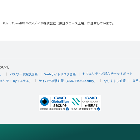
報
Point TownはGMOメディア株式会社（東証グロース上場）が運営しています。
ついて
セキュリティ相談AIチャットボット
4」
パスワード漏洩診断
Webサイトリスク診断
セキ
ュリティ byイエラエ）
サイバー攻撃対策（GMO Flatt Security）
なりすまし対策