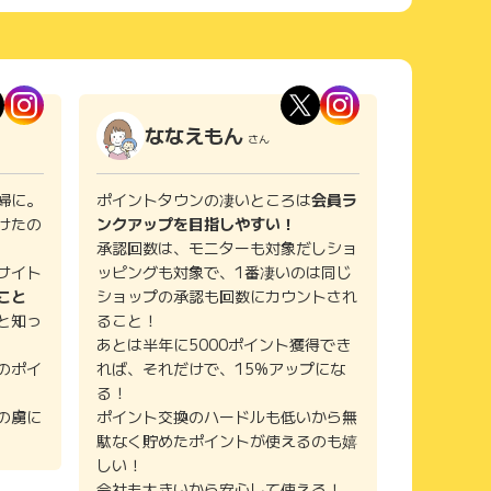
ななえもん
さん
婦に。
ポイントタウンの凄いところは
会員ラ
けたの
ンクアップを目指しやすい！
承認回数は、モニターも対象だしショ
サイト
ッピングも対象で、1番凄いのは同じ
こと
ショップの承認も回数にカウントされ
と知っ
ること！
あとは半年に5000ポイント獲得でき
のポイ
れば、それだけで、15%アップにな
る！
の虜に
ポイント交換のハードルも低いから無
駄なく貯めたポイントが使えるのも嬉
しい！
会社も大きいから安心して使える！