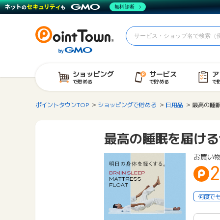
無料診断
ショッピング
サービス
ア
で貯める
で貯める
で
ポイントタウンTOP
ショッピングで貯める
日用品
最高の睡眠
最高の睡眠を届けるセレ
お買い
2
何度で