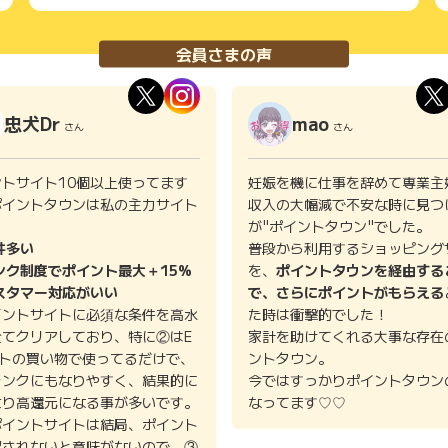
会員さまの声
忠犬Dr
mao
さん
さん
ントサイト10個以上使ってます
妊娠を機に仕事を辞めて専業主
ポイントタウンは私の主力サイト
収入の大幅減で不安な時に見つ
。
が"ポイントタウン"でした。
件多い
普段から利用するショッピング
ンク制度でポイント最大＋15%
を、
ポイントタウンを経由する
スタマー対応がいい
で、さらにポイントがもらえる
イントサイトに必須な条件を高水
た時は衝撃的でした！
全てクリアしており、特に②はE
家計を助けてくれる大事な存在
イトの買い物で使ってるだけで、
ントタウン。
ランクにもなりやすく、結果的に
今ではすっかりポイントタウン
より高還元になる事が多いです。
なってます♡♡
ポイントサイトは結局、ポイント
認されないと意味がないので、③