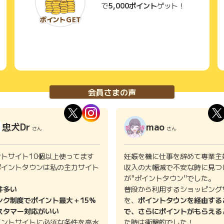
で
5,000ポイント
ゲット！
会員さまの声
忠犬Dr
mao
さん
さん
ントサイト10個以上使ってます
妊娠を機に仕事を辞めて専業主
ポイントタウンは私の主力サイト
収入の大幅減で不安な時に見つ
。
が"ポイントタウン"でした。
件多い
普段から利用するショッピング
ンク制度でポイント最大＋15%
を、
ポイントタウンを経由する
スタマー対応がいい
で、さらにポイントがもらえる
イントサイトに必須な条件を高水
た時は衝撃的でした！