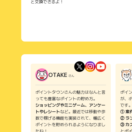
と交換できるよ！
OTAKE
さん
ポイントタウンさんの魅力はなんと言
ポイ
っても豊富なポイントの貯め方。
が、
ショッピングやミニゲーム、アンケー
です
トやレシート
など。最近では移動や歩
① 案
数で稼げる機能も実装されて、幅広く
② ラ
ポイントを貯められるようになりまし
③ カ
たね！
とポ