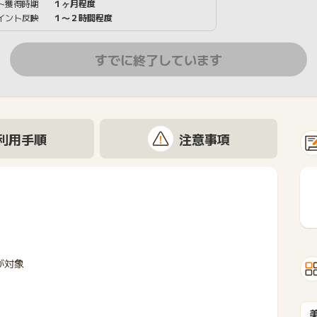
ト獲得時期
１ヶ月程度
イント反映
１〜２時間程度
すでに終了しています
利用手順
注意事項
が対象