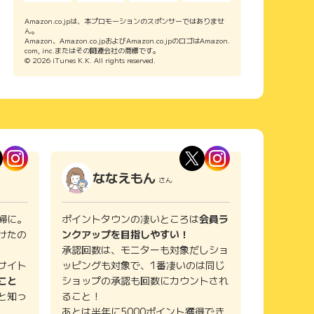
Amazon.co.jpは、本プロモーションのスポンサーではありませ
ん。
Amazon、Amazon.co.jpおよびAmazon.co.jpのロゴはAmazon.
com, inc.またはその関連会社の商標です。
© 2026 iTunes K.K. All rights reserved.
ななえもん
さん
婦に。
ポイントタウンの凄いところは
会員ラ
けたの
ンクアップを目指しやすい！
承認回数は、モニターも対象だしショ
サイト
ッピングも対象で、1番凄いのは同じ
こと
ショップの承認も回数にカウントされ
と知っ
ること！
あとは半年に5000ポイント獲得でき