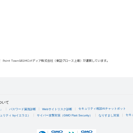
報
Point TownはGMOメディア株式会社（東証グロース上場）が運営しています。
ついて
セキュリティ相談AIチャットボット
4」
パスワード漏洩診断
Webサイトリスク診断
セキ
ュリティ byイエラエ）
サイバー攻撃対策（GMO Flatt Security）
なりすまし対策