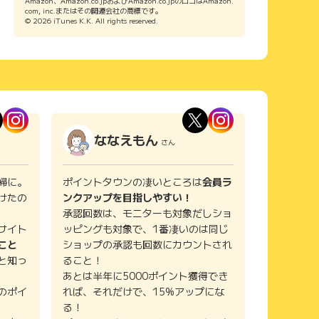
Amazon、Amazon.co.jpおよびAmazon.co.jpのロゴはAmazon.
com, inc.またはその関連会社の商標です。
© 2026 iTunes K.K. All rights reserved.
ななえもん
さん
婦に。
ポイントタウンの凄いところは
会員ラ
けたの
ンクアップを目指しやすい！
承認回数は、モニターも対象だしショ
サイト
ッピングも対象で、1番凄いのは同じ
こと
ショップの承認も回数にカウントされ
と知っ
ること！
あとは半年に5000ポイント獲得でき
のポイ
れば、それだけで、15%アップにな
る！