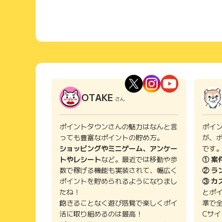
OTAKE
さん
ポイントタウンさんの魅力はなんと言
ポイ
っても豊富なポイントの貯め方。
が、
ショッピングやミニゲーム、アンケー
です
トやレシート
など。最近では移動や歩
① 案
数で稼げる機能も実装されて、幅広く
② ラ
ポイントを貯められるようになりまし
③ カ
たね！
とポ
飽きることなく遊び感覚で楽しくポイ
準で
活に取り組めるのは最高！
Cサ