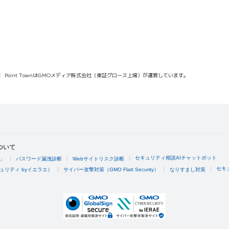
報
Point TownはGMOメディア株式会社（東証グロース上場）が運営しています。
ついて
セキュリティ相談AIチャットボット
4」
パスワード漏洩診断
Webサイトリスク診断
セキ
ュリティ byイエラエ）
サイバー攻撃対策（GMO Flatt Security）
なりすまし対策