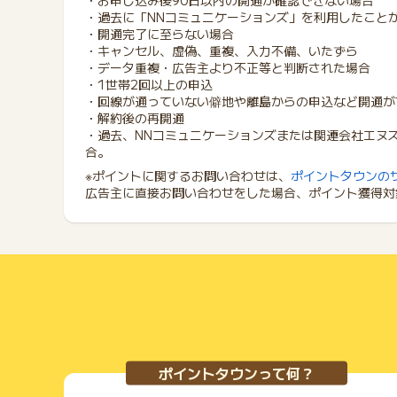
・お申し込み後90日以内の開通が確認できない場合
・過去に「NNコミュニケーションズ」を利用したこと
・開通完了に至らない場合
・キャンセル、虚偽、重複、入力不備、いたずら
・データ重複・広告主より不正等と判断された場合
・1世帯2回以上の申込
・回線が通っていない僻地や離島からの申込など開通が
・解約後の再開通
・過去、NNコミュニケーションズまたは関連会社エヌ
合。
※ポイントに関するお問い合わせは、
ポイントタウンの
広告主に直接お問い合わせをした場合、ポイント獲得対
ポイントタウンって何？