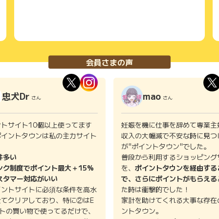
会員さまの声
忠犬Dr
mao
さん
さん
ントサイト10個以上使ってます
妊娠を機に仕事を辞めて専業主
ポイントタウンは私の主力サイト
収入の大幅減で不安な時に見つ
。
が"ポイントタウン"でした。
件多い
普段から利用するショッピング
ンク制度でポイント最大＋15%
を、
ポイントタウンを経由する
スタマー対応がいい
で、さらにポイントがもらえる
イントサイトに必須な条件を高水
た時は衝撃的でした！
全てクリアしており、特に②はE
家計を助けてくれる大事な存在
イトの買い物で使ってるだけで、
ントタウン。