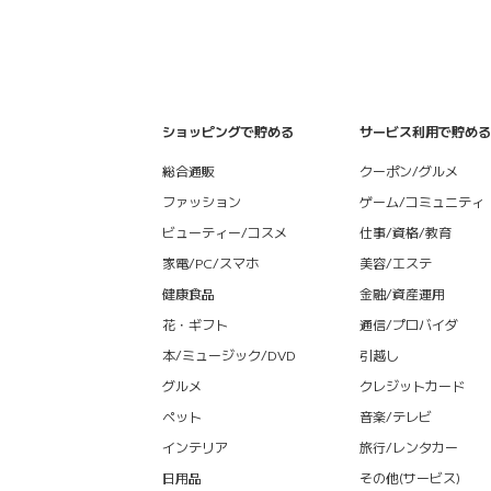
ショッピングで貯める
サービス利用で貯める
総合通販
クーポン/グルメ
ファッション
ゲーム/コミュニティ
ビューティー/コスメ
仕事/資格/教育
家電/PC/スマホ
美容/エステ
健康食品
金融/資産運用
花・ギフト
通信/プロバイダ
本/ミュージック/DVD
引越し
グルメ
クレジットカード
ペット
音楽/テレビ
インテリア
旅行/レンタカー
日用品
その他(サービス)