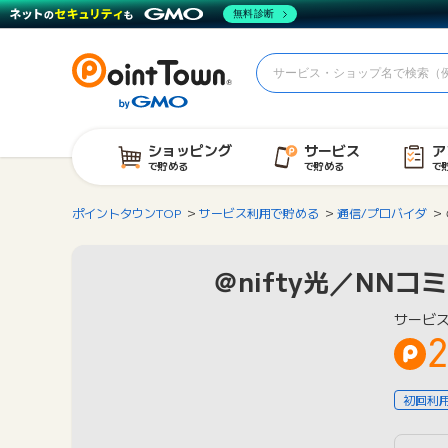
無料診断
ショッピング
サービス
ア
で貯める
で貯める
で
ポイントタウンTOP
サービス利用で貯める
通信/プロバイダ
＠nifty光／NN
サービス
2
初回利