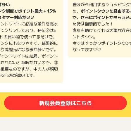
件多い
普段から利用するショッピング
ンク制度でポイント最大＋15%
を、
ポイントタウンを経由する
スタマー対応がいい
で、さらにポイントがもらえる
イントサイトに必須な条件を高水
た時は衝撃的でした！
全てクリアしており、特に②はE
家計を助けてくれる大事な存在
イトの買い物で使ってるだけで、
ントタウン。
ランクにもなりやすく、結果的に
今ではすっかりポイントタウン
より高還元になる事が多いです。
なってます♡♡
ポイントサイトは結局、ポイント
認されないと意味がないので、③
番重要なのですが、中の人が親切
で安心感が違います。
新規会員登録はこちら