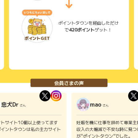
ポイントタウンを経由しただけ
で
420ポイント
ゲット！
会員さまの声
忠犬Dr
mao
さん
さん
ントサイト10個以上使ってます
妊娠を機に仕事を辞めて専業主
ポイントタウンは私の主力サイト
収入の大幅減で不安な時に見つ
。
が"ポイントタウン"でした。