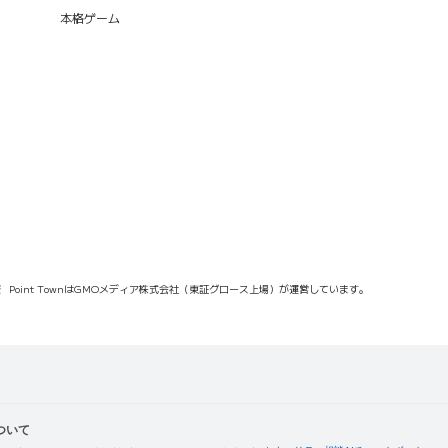
本格ゲーム
報
Point TownはGMOメディア株式会社（東証グロース上場）が運営しています。
ついて