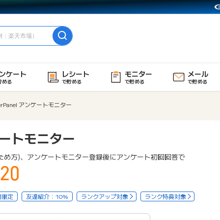
ンケート
レシート
モニター
メール
貯める
で貯める
で貯める
で貯める
erPanel アンケートモニター
ンケートモニター
ため方)、アンケートモニター登録後にアンケート初回回答で
20
用限定
友達紹介：10%
ランクアップ対象
ランク特典対象