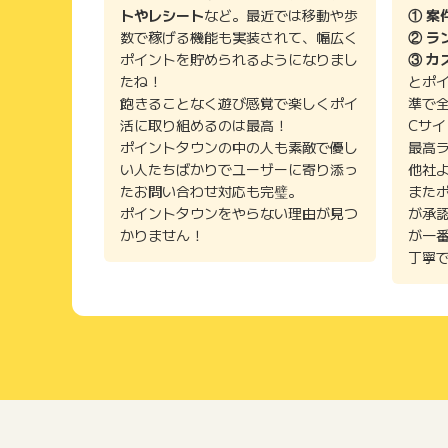
トやレシート
など。最近では移動や歩
① 案
数で稼げる機能も実装されて、幅広く
② ラ
ポイントを貯められるようになりまし
③ カ
たね！
とポ
飽きることなく遊び感覚で楽しくポイ
準で
活に取り組めるのは最高！
Cサ
ポイントタウンの中の人も素敵で優し
最高
い人たちばかりでユーザーに寄り添っ
他社
たお問い合わせ対応も完璧。
また
ポイントタウンをやらない理由が見つ
が承
かりません！
が一
丁寧