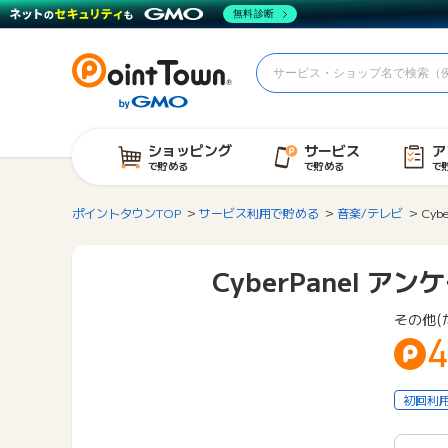
無料診断
ショッピング
サービス
ア
で貯める
で貯める
で
ポイントタウンTOP
サービス利用で貯める
音楽/テレビ
Cyb
CyberPanel ア
その他(
4
初回利