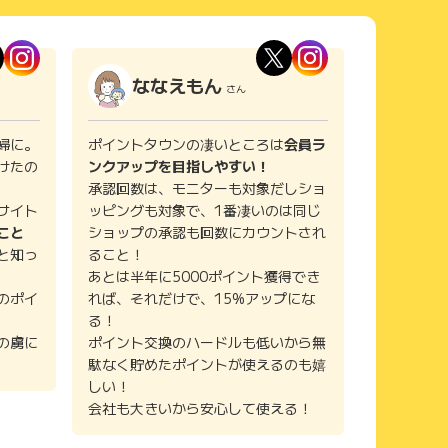
ななえもん
さん
婦に。
ポイントタウンの凄いところは
会員ラ
けたの
ンクアップを目指しやすい！
承認回数は、モニターも対象だしショ
サイト
ッピングも対象で、1番凄いのは同じ
こと
ショップの承認も回数にカウントされ
と知っ
ること！
あとは半年に5000ポイント獲得でき
のポイ
れば、それだけで、15%アップにな
る！
の虜に
ポイント交換のハードルも低いから無
駄なく貯めたポイントが使えるのも嬉
しい！
会社も大きいから安心して使える！