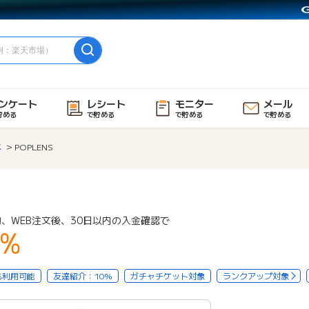
ンケート
レシート
モニター
メール
貯める
で貯める
で貯める
で貯める
メ
POPLENS
、WEB注文後、30日以内の入金確認で
4%
も利用可能
友達紹介：10%
ガチャチケット対象
ランクアップ対象