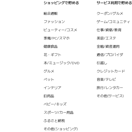
ショッピングで貯める
サービス利用で貯める
総合通販
クーポン/グルメ
ファッション
ゲーム/コミュニティ
ビューティー/コスメ
仕事/資格/教育
家電/PC/スマホ
美容/エステ
健康食品
金融/資産運用
花・ギフト
通信/プロバイダ
本/ミュージック/DVD
引越し
グルメ
クレジットカード
ペット
音楽/テレビ
インテリア
旅行/レンタカー
日用品
その他(サービス)
ベビー/キッズ
スポーツ/カー用品
ふるさと納税
その他(ショッピング)