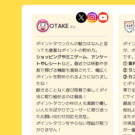
OTAKE
さん
ポイントタウンさんの魅力はなんと言
ポイ
っても豊富なポイントの貯め方。
が、
ショッピングやミニゲーム、アンケー
です
トやレシート
など。最近では移動や歩
① 案
数で稼げる機能も実装されて、幅広く
② ラ
ポイントを貯められるようになりまし
③ カ
たね！
とポ
飽きることなく遊び感覚で楽しくポイ
準で
活に取り組めるのは最高！
Cサ
ポイントタウンの中の人も素敵で優し
最高
い人たちばかりでユーザーに寄り添っ
他社
たお問い合わせ対応も完璧。
また
ポイントタウンをやらない理由が見つ
が承
かりません！
が一