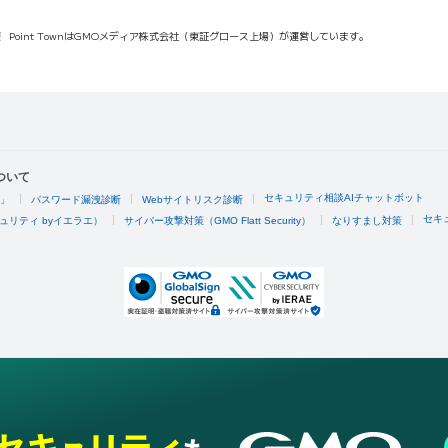
報
Point TownはGMOメディア株式会社（東証グロース上場）が運営しています。
ついて
セキュリティ相談AIチャットボット
4」
パスワード漏洩診断
Webサイトリスク診断
セキ
ュリティ byイエラエ）
サイバー攻撃対策（GMO Flatt Security）
なりすまし対策