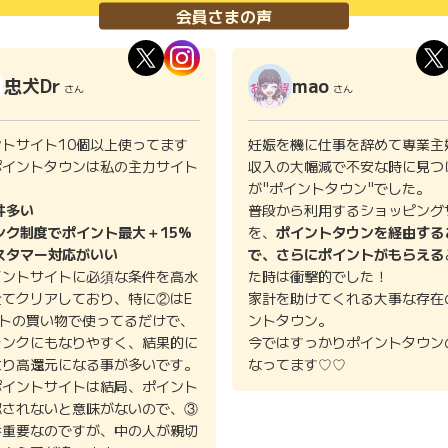
会員さまの声
忠犬Dr
mao
さん
さん
ントサイト10個以上使ってます
妊娠を機に仕事を辞めて専業主
ポイントタウンは私の主力サイト
収入の大幅減で不安な時に見つ
。
が"ポイントタウン"でした。
件多い
普段から利用するショッピング
ンク制度でポイント最大＋15%
を、
ポイントタウンを経由する
スタマー対応がいい
で、さらにポイントがもらえる
イントサイトに必須な条件を高水
た時は衝撃的でした！
全てクリアしており、特に②はE
家計を助けてくれる大事な存在
イトの買い物で使ってるだけで、
ントタウン。
ランクにもなりやすく、結果的に
今ではすっかりポイントタウン
より高還元になる事が多いです。
なってます♡♡
ポイントサイトは結局、ポイント
認されないと意味がないので、③
番重要なのですが、中の人が親切