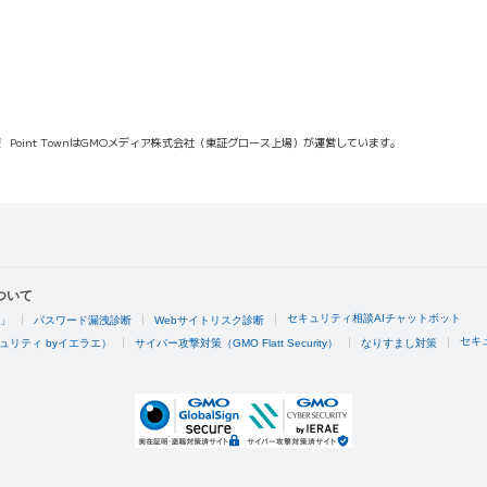
報
Point TownはGMOメディア株式会社（東証グロース上場）が運営しています。
ついて
セキュリティ相談AIチャットボット
4」
パスワード漏洩診断
Webサイトリスク診断
セキ
ュリティ byイエラエ）
サイバー攻撃対策（GMO Flatt Security）
なりすまし対策