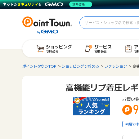
無料診断
ショッピング
サービス
ア
で貯める
で貯める
で
ポイントタウンTOP
ショッピングで貯める
ファッション
高
高機能リブ着圧レギ
お買い
9
何度で