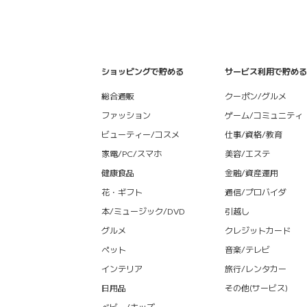
ショッピングで貯める
サービス利用で貯める
総合通販
クーポン/グルメ
ファッション
ゲーム/コミュニティ
ビューティー/コスメ
仕事/資格/教育
家電/PC/スマホ
美容/エステ
健康食品
金融/資産運用
花・ギフト
通信/プロバイダ
本/ミュージック/DVD
引越し
グルメ
クレジットカード
ペット
音楽/テレビ
インテリア
旅行/レンタカー
日用品
その他(サービス)
ベビー/キッズ