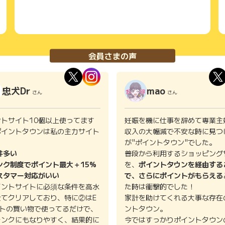
会員さまの声
忠犬Dr
mao
さん
さん
ントサイト10個以上使ってます
妊娠を機に仕事を辞めて専業主
ポイントタウンは私の主力サイト
収入の大幅減で不安な時に見つ
。
が"ポイントタウン"でした。
件多い
普段から利用するショッピング
ンク制度でポイント最大＋15%
を、
ポイントタウンを経由する
スタマー対応がいい
で、さらにポイントがもらえる
イントサイトに必須な条件を高水
た時は衝撃的でした！
全てクリアしており、特に②はE
家計を助けてくれる大事な存在
イトの買い物で使ってるだけで、
ントタウン。
ランクにもなりやすく、結果的に
今ではすっかりポイントタウン