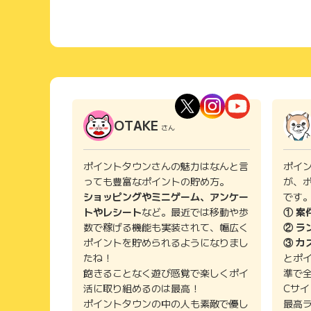
OTAKE
さん
ポイントタウンさんの魅力はなんと言
ポイ
っても豊富なポイントの貯め方。
が、
ショッピングやミニゲーム、アンケー
です
トやレシート
など。最近では移動や歩
① 案
数で稼げる機能も実装されて、幅広く
② ラ
ポイントを貯められるようになりまし
③ カ
たね！
とポ
飽きることなく遊び感覚で楽しくポイ
準で
活に取り組めるのは最高！
Cサ
ポイントタウンの中の人も素敵で優し
最高