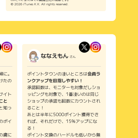
© 2026 iTunes K.K. All rights reserved.
ななえもん
さん
婦に。
ポイントタウンの凄いところは
会員ラ
けたの
ンクアップを目指しやすい！
承認回数は、モニターも対象だしショ
サイト
ッピングも対象で、1番凄いのは同じ
こと
ショップの承認も回数にカウントされ
と知っ
ること！
あとは半年に5000ポイント獲得でき
のポイ
れば、それだけで、15%アップにな
る！
の虜に
ポイント交換のハードルも低いから無