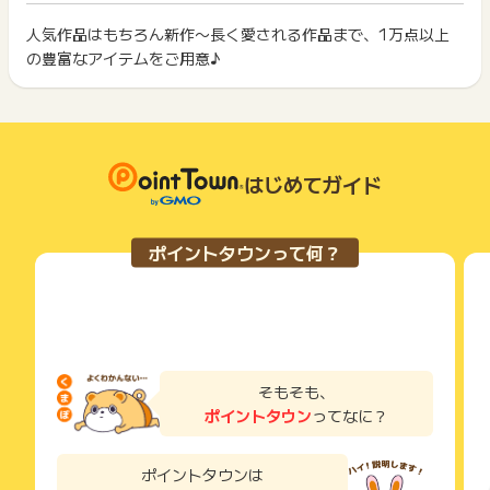
ざいます。
イント獲得ができません。
ポイント獲得が1ポイント未満のものは切り捨てとなり、ポイ
ント履歴には記載されません。
人気作品はもちろん新作〜長く愛される作品まで、1万点以上
2回以上同じお買い物・サービスをご利用される場合は、毎回
原則として広告主側のポイント等を利用して支払われた金額分
の豊富なアイテムをご用意♪
ポイントタウンに戻り、「 ショッピングでポイントGET 」ボ
につきましては、ポイントタウンのポイント獲得の対象には含
もっと見る
タンを押してからご利用ください。
まれません。
広告主が運営しているサービスの都合もしくは会員様の都合で
下記の事項に該当する場合、広告主側で対象外とみなし、「獲
商品の交換や一部でもキャンセルされた場合、ポイントが無効
得無効」となる可能性があります。
になる可能性もございます。
・同一端末や同一世帯で、繰り返し利用不可のサービス・お買
各サービス・お買い物の獲得ポイントや獲得条件、キャンペー
はじめてガイド
い物を複数回ご利用された場合
ン期間が予告なしに変更される場合がございますが、ご利用さ
・他のポイントサイトや比較サイト、検索サイトなどを経由し
れた時点の条件が適用されます。
て一度でも同サービス・お買い物を利用されたことがある場合
条件を達成しているかどうかは各広告主ではなく、代理店が行
ご利用前には、Cookieの削除をおこなっていただくことを推奨
ポイントタウンって何？
っているため、広告主はポイントに関する詳細を把握しており
します。
ません。
そのため、ポイントタウンのポイントに関するお問い合わせを
サービス・お買い物利用時にお電話など2つ以上の申し込み方
広告主様に直接行わないようお願いいたします。
法がある場合、必ずサイト上のWEBフォームからお申し込みく
掲載中のプログラムの掲載終了日はあくまで予定となってお
ださい。
り、急遽終了となる場合がございます。
各サービス・お買い物に掲載されている獲得条件を必ずよくお
広告に遷移しない場合は掲載が終了となっておりポイントが獲
読みください。
そもそも、
得できませんので、ご注意くださいませ。
ポイントタウン
ってなに？
お申し込みやお買い物後、利用したサイトから送られる購入完
了などのメールは、ポイント獲得するまで必ず保管してくださ
い。
ポイントタウンは
獲得待ち・獲得失敗の状態でお問い合わせされる際に、該当の