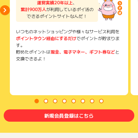
運営実績20年以上
、
メールを送っていただく場合がございます。
累計900万人
が利用しているポイ活の
そのため、紛失・破棄された場合は対応いたしかねますので、
できるポイントサイトなんだ！
ご注意ください。
(※) SafariやChromeなどwebサイトを表示するアプリのこと
いつものネットショッピングや様々なサービス利用を
ポイントタウン経由にするだけ
でポイントが貯まりま
す。
貯めたポイントは
現金、電子マネー、ギフト券など
と
交換できるよ！
新規会員登録はこちら