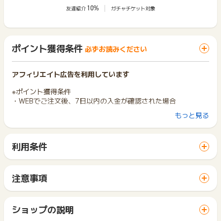
10%
友達紹介
ガチャチケット対象
ポイント獲得条件
必ずお読みください
アフィリエイト広告を利用しています
※ポイント獲得条件
・WEBでご注文後、7日以内の入金が確認された場合
もっと見る
※ポイント獲得対象外条件
・キャンセル、入力不備、虚偽、悪戯が確認された場合
・重複、返品、未入金、受取拒否された場合
利用条件
「 ショッピングでポイントGET 」ボタンから広告主サイトを
※お申込み日から半年以上経過している場合、ポイントに関する
訪問し、ご利用ください。
お問合せを承ることができません。あらかじめご了承くださ
サイトに移動してからお申し込みやお買い物が完了するまでの
い。
注意事項
間に、同じブラウザ（※）で他のサイトに移動した場合はポイン
ポイントの獲得の対象となるのは、税抜き・送料抜き価格とな
※ポイントに関するお問い合わせは、
ポイントタウンのサポート
ト獲得ができません。
ります。
までお問い合わせください。ポイントについて、広告主に直接
「 ショッピングでポイントGET 」ボタンを押した時とサービ
一部のサービスにつきましては、1商品につき10円単位の金額
ショップの説明
お問い合わせをした場合、ポイント獲得対象外となる場合がご
ス・お買い物利用時で、デバイス・ブラウザが異なる場合はポ
は切り捨てとなります。