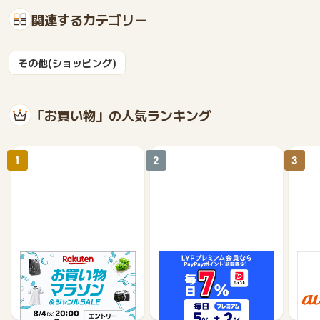
関連するカテゴリー
その他(ショッピング)
「お買い物」の人気ランキング
1
2
3
楽天市場
Yahoo!ショッピング
au 
（旧：
1%
1%