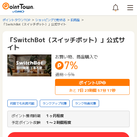
ポイントタウンTOP
ショッピングで貯める
日用品
「SwitchBot（スイッチボット）」公式サイト
「SwitchBot（スイッチボット）」公式サ
イト
お買い物、商品購入で
7%
通常：5%
ポイントUP中
あと
7
日
23
時間
57
分
17
秒
何度でも利用可能
ランクアップ対象
ランク特典対象
ポイント獲得時期
１ヶ月程度
予定ポイント反映
１〜２時間程度